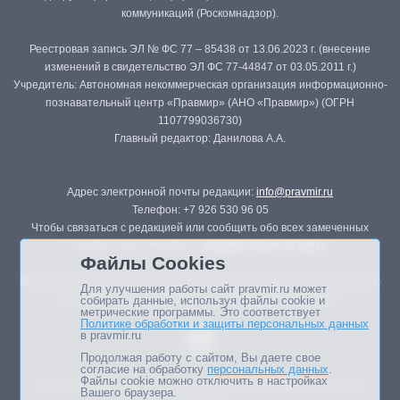
коммуникаций (Роскомнадзор).
Реестровая запись ЭЛ № ФС 77 – 85438 от 13.06.2023 г. (внесение
изменений в свидетельство ЭЛ ФС 77-44847 от 03.05.2011 г.)
Учредитель: Автономная некоммерческая организация информационно-
познавательный центр «Правмир» (АНО «Правмир») (ОГРН
1107799036730)
Главный редактор: Данилова А.А.
Адрес электронной почты редакции:
info@pravmir.ru
Телефон: +7 926 530 96 05
Чтобы связаться с редакцией или сообщить обо всех замеченных
ошибках, воспользуйтесь
формой обратной связи
.
Файлы Cookies
Републикация материалов сайта в печатных изданиях (книгах, прессе)
Для улучшения работы сайт pravmir.ru может
возможна только с письменного разрешения редакции.
собирать данные, используя файлы cookie и
метрические программы. Это соответствует
Политике обработки и защиты персональных данных
в pravmir.ru
Продолжая работу с сайтом, Вы даете свое
согласие на обработку
персональных данных
.
Файлы cookie можно отключить в настройках
Мнение авторов статей портала может не совпадать с позицией
Вашего браузера.