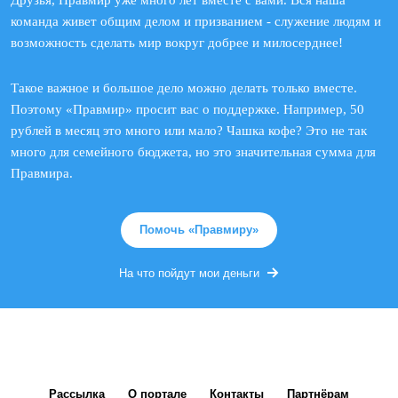
команда живет общим делом и призванием - служение людям и
возможность сделать мир вокруг добрее и милосерднее!
Такое важное и большое дело можно делать только вместе.
Поэтому «Правмир» просит вас о поддержке. Например, 50
рублей в месяц это много или мало? Чашка кофе? Это не так
много для семейного бюджета, но это значительная сумма для
Правмира.
Помочь «Правмиру»
На что пойдут мои деньги
Рассылка
О портале
Контакты
Партнёрам