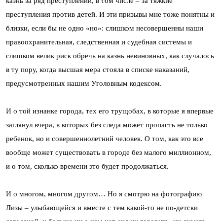
казнь за ряд преступлений, в том числе – за тяжкие
преступления против детей. И эти призывы мне тоже понятны и
близки, если бы не одно «но»: слишком несовершенны наши
правоохранительная, следственная и судебная системы и
слишком велик риск обречь на казнь невиновных, как случалось
в ту пору, когда высшая мера стояла в списке наказаний,
предусмотренных нашим Уголовным кодексом.
И о той изнанке города, тех его трущобах, в которые я впервые
заглянул вчера, в которых без следа может пропасть не только
ребенок, но и совершеннолетний человек. О том, как это все
вообще может существовать в городе без малого миллионном,
и о том, сколько времени это будет продолжаться.
И о многом, многом другом… Но я смотрю на фотографию
Лизы – улыбающейся и вместе с тем какой-то не по-детски