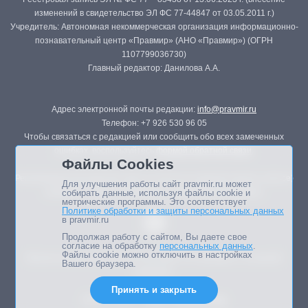
изменений в свидетельство ЭЛ ФС 77-44847 от 03.05.2011 г.)
Учредитель: Автономная некоммерческая организация информационно-
познавательный центр «Правмир» (АНО «Правмир») (ОГРН
1107799036730)
Главный редактор: Данилова А.А.
Адрес электронной почты редакции:
info@pravmir.ru
Телефон: +7 926 530 96 05
Чтобы связаться с редакцией или сообщить обо всех замеченных
ошибках, воспользуйтесь
формой обратной связи
.
Файлы Cookies
Републикация материалов сайта в печатных изданиях (книгах, прессе)
Для улучшения работы сайт pravmir.ru может
возможна только с письменного разрешения редакции.
собирать данные, используя файлы cookie и
метрические программы. Это соответствует
Политике обработки и защиты персональных данных
в pravmir.ru
Продолжая работу с сайтом, Вы даете свое
согласие на обработку
персональных данных
.
Файлы cookie можно отключить в настройках
Мнение авторов статей портала может не совпадать с позицией
Вашего браузера.
редакции.
Принять и закрыть
Дизайн сайта -