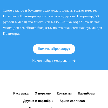
Такое важное и большое дело можно делать только вместе.
Поэтому «Правмир» просит вас о поддержке. Например, 50
рублей в месяц это много или мало? Чашка кофе? Это не так
много для семейного бюджета, но это значительная сумма для
Правмира.
Помочь «Правмиру»
На что пойдут мои деньги
Рассылка
О портале
Контакты
Партнёрам
Друзья и партнёры
Архив сервисов