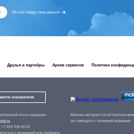
»
На что пойдут мои деньги
Друзья и партнёры
Архив сервисов
Политика конфиденц
амяти основателя
ектронной почты редакции:
Мнение авторов статей портала мо
mir.ru
не совпадать с позицией редакции.
 +7 926 530 96 05
язаться с редакцией или сообщить