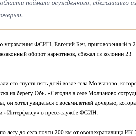
 области поймали осужденного, сбежавшего и
дочерью.
го управления ФСИН, Евгений Беч, приговоренный в 
незаконный оборот наркотиков, сбежал из колонии 23
ли его спустя пять дней возле села Молчаново, котор
мска на берегу Обь. «Сегодня в селе Молчаново сотру
, он хотел увидеться с восьмилетней дочерью, котора
и
«Интерфаксу» в пресс-службе ФСИН.
по лесу до села почти 200 км от овощехранилища ИК-