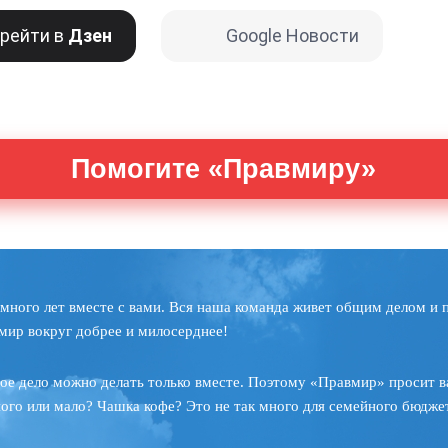
рейти в
Дзен
Google Новости
Помогите «Правмиру»
много лет вместе с вами. Вся наша команда живет общим делом и 
мир вокруг добрее и милосерднее!
ое дело можно делать только вместе. Поэтому «Правмир» просит в
ного или мало? Чашка кофе? Это не так много для семейного бюджет