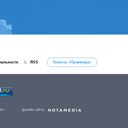
иальности
RSS
Помочь «Правмиру»
жет
Дизайн сайта -