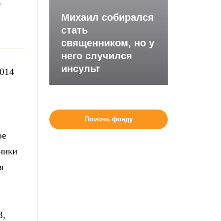
з
Михаил собирался
стать
священником, но у
него случился
инсульт
2014
Помочь фонду
ое
дники
я
3,