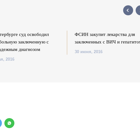
тербурге суд освободил
ФСИН закупит лекарства для
больную заключенную с
заключенных с ВИЧ и гепатито
адежным диагнозом
30 июня, 2016
я, 2016