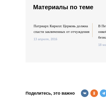
Материалы по теме
рства для
Патриарх Кирилл: Церковь должна
В Пе
 и гепатитом
спасти заключенных от отчуждения
онко
безн
13 апреля, 2016
18 ма
Поделитесь, это важно