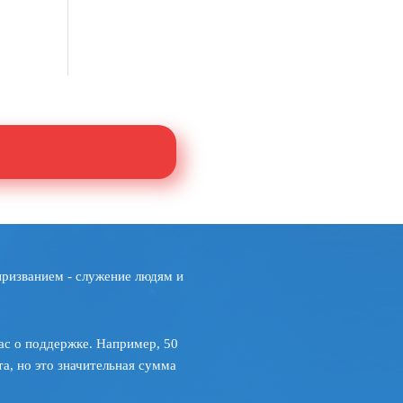
призванием - служение людям и
ас о поддержке. Например, 50
а, но это значительная сумма