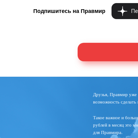
Пе
Подпишитесь на Правмир
Друзья, Правмир уже 
возможность сделать 
Такое важное и больш
рублей в месяц это м
для Правмира.