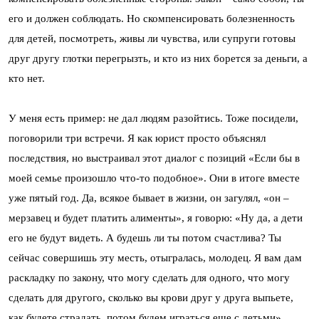
его и должен соблюдать. Но скомпенсировать болезненность
для детей, посмотреть, живы ли чувства, или супруги готовы
друг другу глотки перегрызть, и кто из них борется за деньги, а
кто нет.
У меня есть пример: не дал людям разойтись. Тоже посидели,
поговорили три встречи. Я как юрист просто объяснял
последствия, но выстраивал этот диалог с позиций «Если бы в
моей семье произошло что-то подобное». Они в итоге вместе
уже пятый год. Да, всякое бывает в жизни, он загулял, «он –
мерзавец и будет платить алименты», я говорю: «Ну да, а дети
его не будут видеть. А будешь ли ты потом счастлива? Ты
сейчас совершишь эту месть, отыгралась, молодец. Я вам дам
раскладку по закону, что могу сделать для одного, что могу
сделать для другого, сколько вы крови друг у друга выпьете,
как будете страдать, потом будем играться еще с детьми».