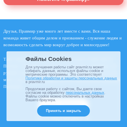
Друзья, Правмир уже много лет вместе с вами. Вся наша
команда живет общим делом и призванием - служение людям и
возможность сделать мир вокруг добрее и милосерднее!
Файлы Cookies
Такое важное и большое дело можно делать только вместе.
Поэтому «Правмир» просит вас о поддержке. Например, 50
Для улучшения работы сайт pravmir.ru может
собирать данные, используя файлы cookie и
рублей в месяц это много или мало? Чашка кофе? Это не так
метрические программы. Это соответствует
Политике обработки и защиты персональных данных
много для семейного бюджета, но это значительная сумма для
в pravmir.ru
Правмира.
Продолжая работу с сайтом, Вы даете свое
согласие на обработку
персональных данных
.
Файлы cookie можно отключить в настройках
Вашего браузера.
Помочь «Правмиру»
Принять и закрыть
На что пойдут мои деньги