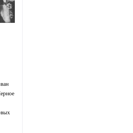
зван
Черное
рвых