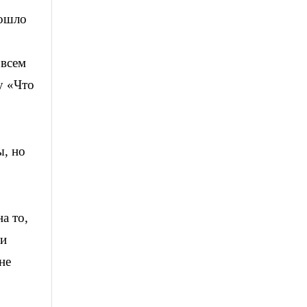
пошло
 всем
у «Что
ы, но
а то,
ри
не