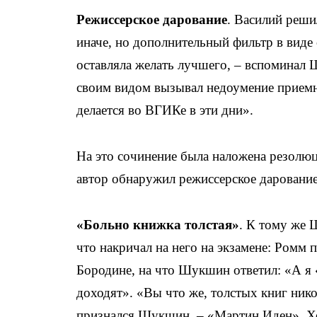
Режиссерское дарование
. Василий реши
иначе, но дополнительный фильтр в виде
оставляла желать лучшего, – вспоминал Ш
своим видом вызывал недоумение приемн
делается во ВГИКе в эти дни».
На это сочинение была наложена резолюци
автор обнаружил режиссерское дарование
«Больно книжка толстая»
. К тому же 
что накричал на него на экзамене: Ромм 
Бородине, на что Шукшин ответил: «А я 
доходят». «Вы что же, толстых книг нико
признался Шукшин. – «Мартин Иден». Х