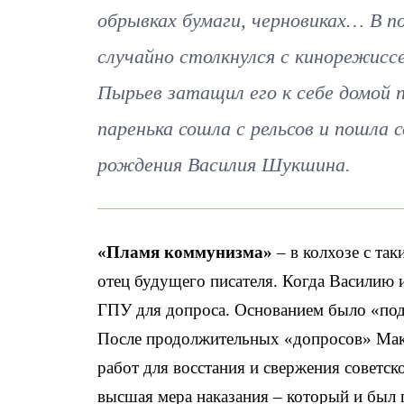
обрывках бумаги, черновиках… В по
случайно столкнулся с кинорежисс
Пырьев затащил его к себе домой 
паренька сошла с рельсов и пошла с
рождения Василия Шукшина.
«Пламя коммунизма»
– в колхозе с т
отец будущего писателя. Когда Василию 
ГПУ для допроса. Основанием было «подо
После продолжительных «допросов» Мак
работ для восстания и свержения советск
высшая мера наказания – который и был 