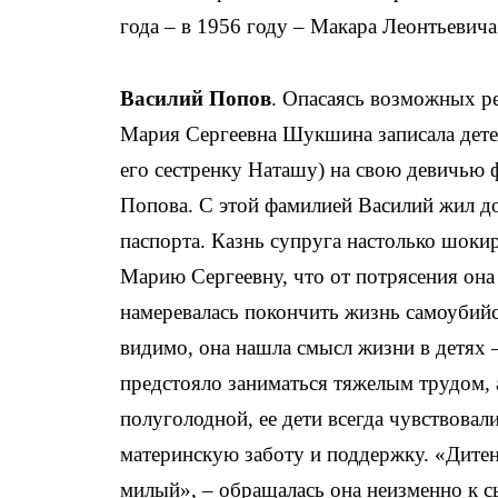
года – в 1956 году – Макара Леонтьевича
Василий Попов
. Опасаясь возможных р
Мария Сергеевна Шукшина записала дете
его сестренку Наташу) на свою девичью
Попова. С этой фамилией Василий жил д
паспорта. Казнь супруга настолько шоки
Марию Сергеевну, что от потрясения она
намеревалась покончить жизнь самоубийс
видимо, она нашла смысл жизни в детях –
предстояло заниматься тяжелым трудом, 
полуголодной, ее дети всегда чувствовал
материнскую заботу и поддержку. «Дите
милый», – обращалась она неизменно к с