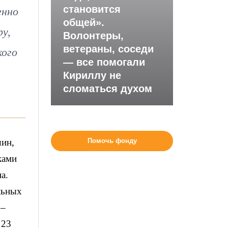
становится
енно
общей».
ру,
Волонтеры,
ветераны, соседи
кого
— все помогали
Кириллу не
сломаться духом
шин,
Помочь фонду
ками
а.
льных
 –
 23