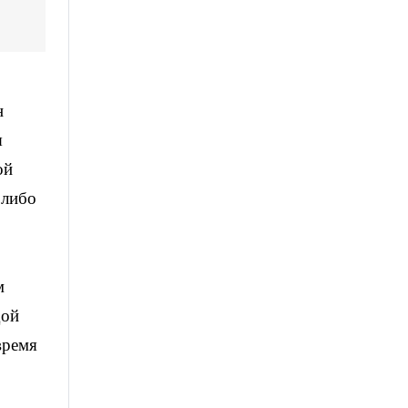
н
н
я
ой
 либо
м
дой
время