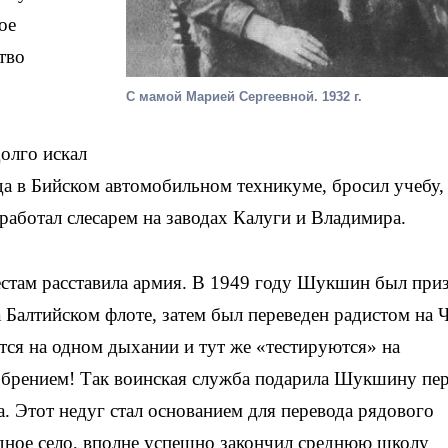
ое
тво
С мамой Марией Сергеевной. 1932 г.
олго искал
да в Бийском автомобильном техникуме, бросил учебу,
 работал слесарем на заводах Калуги и Владимира.
местам расставила армия. В 1949 году Шукшин был при
 Балтийском флоте, затем был переведен радистом на 
тся на одном дыхании и тут же «тестируются» на
обрением! Так воинская служба подарила Шукшину пе
. Этот недуг стал основанием для перевода рядового
дное село, вполне успешно закончил среднюю школу