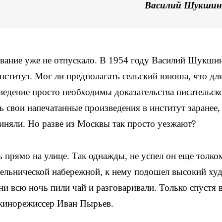
Василий Шукши
звание уже не отпускало. В 1954 году Василий Шукши
нститут. Мог ли предполагать сельский юноша, что дл
ведение просто необходимы доказательства писательск
 свои напечатанные произведения в институт заранее,
иняли. Но разве из Москвы так просто уезжают?
 прямо на улице. Так однажды, не успел он еще толко
тельнической набережной, к нему подошел высокий ху
ни всю ночь пили чай и разговаривали. Только спустя 
кинорежиссер Иван Пырьев.