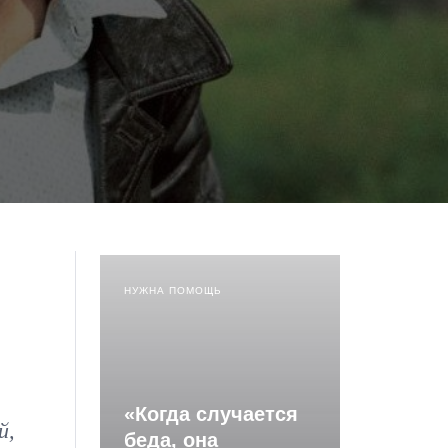
НУЖНА ПОМОЩЬ
«Когда случается
й,
беда, она