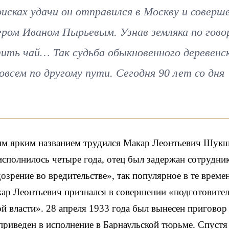
исках удачи он отправился в Москву и соверш
ером Иваном Пырьевым. Узнав земляка по гово
пить чай… Так судьба обыкновенного деревенс
овсем по другому пути. Сегодня 90 лет со дня
аким ярким названием трудился Макар Леонтьевич Шук
исполнилось четыре года, отец был задержан сотрудни
зрение во вредительстве», так популярное в те времен
ар Леонтьевич признался в совершении «подготовите
ой власти». 28 апреля 1933 года был вынесен приговор
приведен в исполнение в Барнаульской тюрьме. Спустя