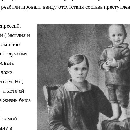
 реабилитировали ввиду отсутствия состава преступлен
епрессий,
й (Василия и
 фамилию
о получения
ровала
 даже
твом. Но,
 и хотя ей
а жизнь была
и
нок мой
ыну в