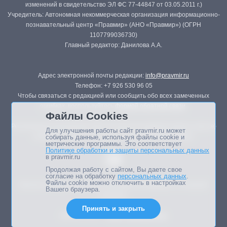
изменений в свидетельство ЭЛ ФС 77-44847 от 03.05.2011 г.)
Учредитель: Автономная некоммерческая организация информационно-
познавательный центр «Правмир» (АНО «Правмир») (ОГРН
1107799036730)
Главный редактор: Данилова А.А.
Адрес электронной почты редакции:
info@pravmir.ru
Телефон: +7 926 530 96 05
Чтобы связаться с редакцией или сообщить обо всех замеченных
ошибках, воспользуйтесь
формой обратной связи
.
Файлы Cookies
Републикация материалов сайта в печатных изданиях (книгах, прессе)
Для улучшения работы сайт pravmir.ru может
возможна только с письменного разрешения редакции.
собирать данные, используя файлы cookie и
метрические программы. Это соответствует
Политике обработки и защиты персональных данных
в pravmir.ru
Продолжая работу с сайтом, Вы даете свое
согласие на обработку
персональных данных
.
Файлы cookie можно отключить в настройках
Мнение авторов статей портала может не совпадать с позицией
Вашего браузера.
редакции.
Принять и закрыть
Дизайн сайта -