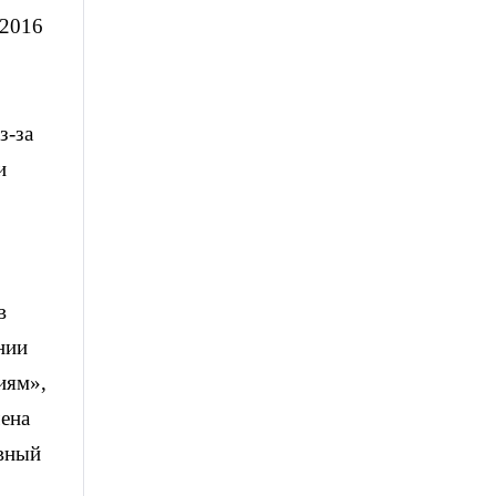
 2016
з-за
и
в
нии
иям»,
чена
ивный