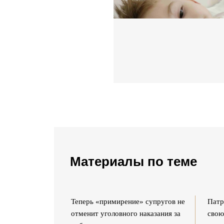
Материалы по теме
 Госдуму
Теперь «примирение» супругов не
Патр
ии из УК статьи
отменит уголовного наказания за
свою