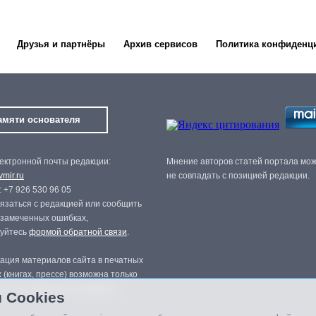
Друзья и партнёры
Архив сервисов
Политика конфиденц
амяти основателя
ектронной почты редакции:
Мнение авторов статей портала мо
mir.ru
не совпадать с позицией редакции.
 +7 926 530 96 05
язаться с редакцией или сообщить
 замеченных ошибках,
зуйтесь
формой обратной связи
.
ация материалов сайта в печатных
 (книгах, прессе) возможна только
нного разрешения редакции.
 Cookies