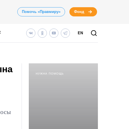
Помочь «Правмиру»
Фонд
EN
ына
НУЖНА ПОМОЩЬ
лосы