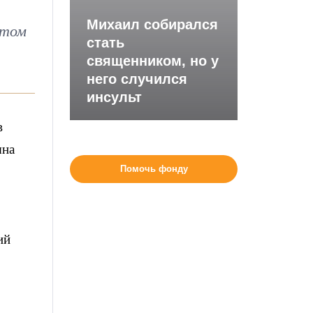
Михаил собирался
утом
стать
священником, но у
него случился
инсульт
в
ына
Помочь фонду
ий