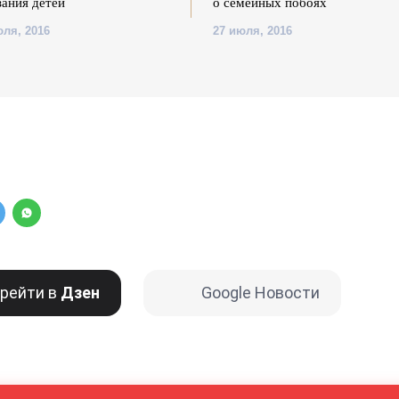
зания детей
о семейных побоях
юля, 2016
27 июля, 2016
рейти в
Дзен
Google Новости