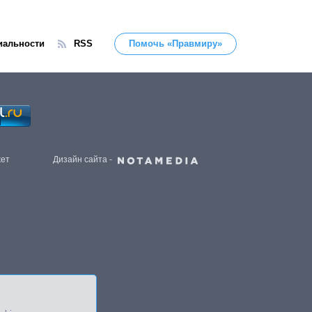
иальности
RSS
Помочь «Правмиру»
жет
Дизайн сайта -