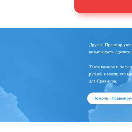
Друзья, Правмир уже 
возможность сделать 
Такое важное и больш
рублей в месяц это м
для Правмира.
Помочь «Правмиру