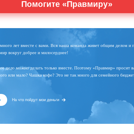
Помогите «Правмиру»
много лет вместе с вами. Вся наша команда живет общим делом и 
мир вокруг добрее и милосерднее!
ое дело можно делать только вместе. Поэтому «Правмир» просит в
ного или мало? Чашка кофе? Это не так много для семейного бюджет
»
На что пойдут мои деньги