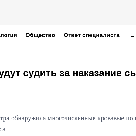
логия
Общество
Ответ специалиста
дут судить за наказание с
стра обнаружила многочисленные кровавые по
са