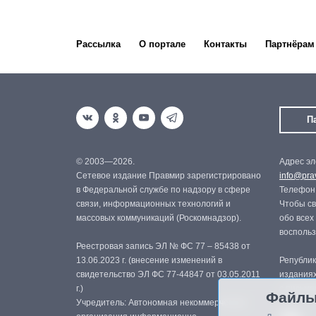
Рассылка
О портале
Контакты
Партнёрам
П
© 2003—2026.
Адрес эл
Сетевое издание Правмир зарегистрировано
info@prav
в Федеральной службе по надзору в сфере
Телефон:
связи, информационных технологий и
Чтобы св
массовых коммуникаций (Роскомнадзор).
обо всех
восполь
Реестровая запись ЭЛ № ФС 77 – 85438 от
13.06.2023 г. (внесение изменений в
Републик
свидетельство ЭЛ ФС 77-44847 от 03.05.2011
изданиях
г.)
с письме
Файлы
Учредитель: Автономная некоммерческая