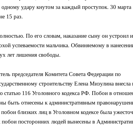
 одному удару кнутом за каждый проступок. 30 марта
не 15 раз.
лностью. По его словам, наказание сыну он устроил и
лохой успеваемости мальчика. Обвиняемому в нанесени
вух лет лишения свободы.
титель председателя Комитета Совета Федерации по
сударственному строительству Елена Мизулина внесла 
ю статью 116 Уголовного кодекса РФ. Побои в отноше
жны быть отнесены к административным правонарушен
за побои близких лиц в Уголовном кодексе была ужесто
как побои посторонних людей вынесены в Администрат