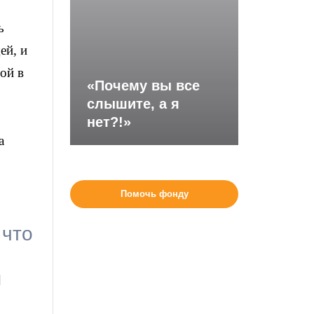
ь
ей, и
ой в
«Почему вы все
слышите, а я
нет?!»
а
Помочь фонду
 что
я