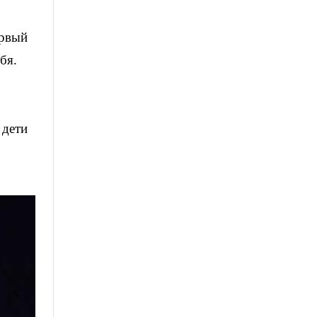
ервый
бя.
 дети