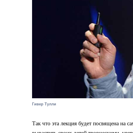
Гивер Тулли
Так что эта лекция будет посвящена на с
вырастить своих детей творческими, уве