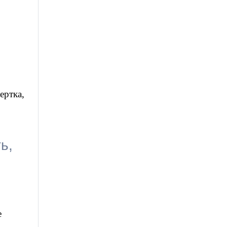
ертка,
ь,
е