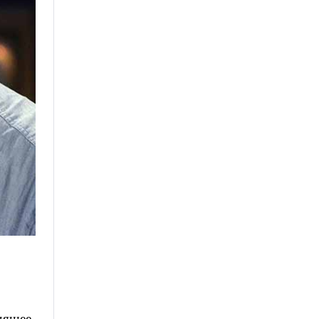
дящее