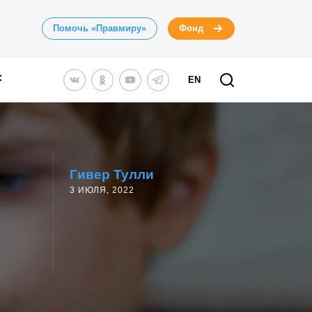
Помочь «Правмиру»
Фонд
EN
Гивер Тулли
3 ИЮЛЯ, 2022