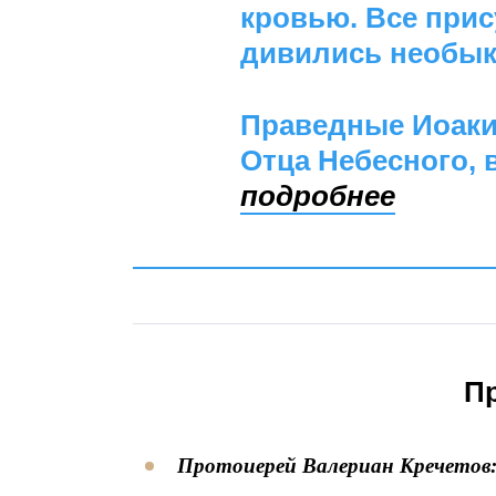
кровью. Все при
дивились необык
Праведные Иоаки
Отца Небесного,
подробнее
П
Протоиерей Валериан Кречетов