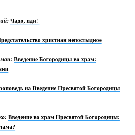
ий:
Чадо, иди!
редстательство христиан непостыдное
еман:
Введение Богородицы во храм:
зни
роповедь на Введение Пресвятой Богородицы
ко:
Введение во храм Пресвятой Богородицы:
хлама?