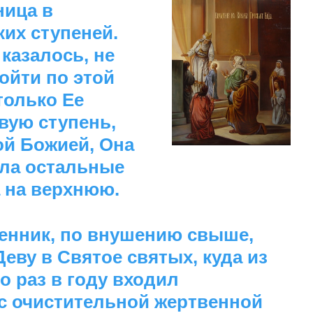
ница в
их ступеней.
казалось, не
ойти по этой
только Ее
вую ступень,
ой Божией, Она
ла остальные
 на верхнюю.
енник, по внушению свыше,
еву в Святое святых, куда из
о раз в году входил
с очистительной жертвенной