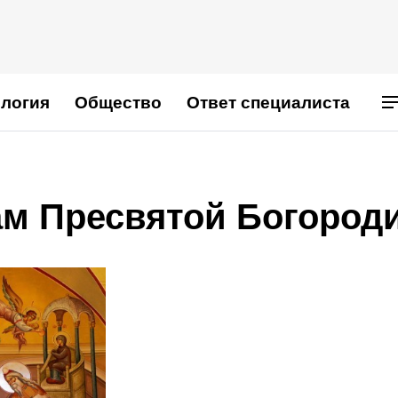
логия
Общество
Ответ специалиста
ам Пресвятой Богород