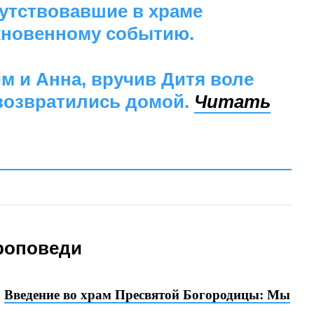
сутствовавшие в храме
новенному событию.
м и Анна, вручив Дитя воле
 возвратились домой.
Читать
роповеди
:
Введение во храм Пресвятой Богородицы: Мы