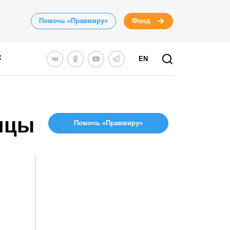
Помочь «Правмиру»
Фонд
EN
ицы
Помочь «Правмиру»