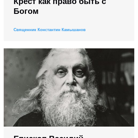
Крест как право быть с
Богом
Священник Константин Камышанов