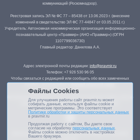
коммуникаций (Роскомнадзор).
Реестровая запись ЭЛ № ФС 77 – 85438 от 13.06.2023 г. (внесение
изменений в свидетельство ЭЛ ФС 77-44847 от 03.05.2011 г.)
Учредитель: Автономная некоммерческая организация информационно-
познавательный центр «Правмир» (АНО «Правмир») (ОГРН
1107799036730)
Главный редактор: Данилова А.А.
Адрес электронной почты редакции:
info@pravmir.ru
Телефон: +7 926 530 96 05
Чтобы связаться с редакцией или сообщить обо всех замеченных
ошибках, воспользуйтесь
формой обратной связи
.
Файлы Cookies
Републикация материалов сайта в печатных изданиях (книгах, прессе)
Для улучшения работы сайт pravmir.ru может
возможна только с письменного разрешения редакции.
собирать данные, используя файлы cookie и
метрические программы. Это соответствует
Политике обработки и защиты персональных данных
в pravmir.ru
Продолжая работу с сайтом, Вы даете свое
согласие на обработку
персональных данных
.
Файлы cookie можно отключить в настройках
Мнение авторов статей портала может не совпадать с позицией
Вашего браузера.
редакции.