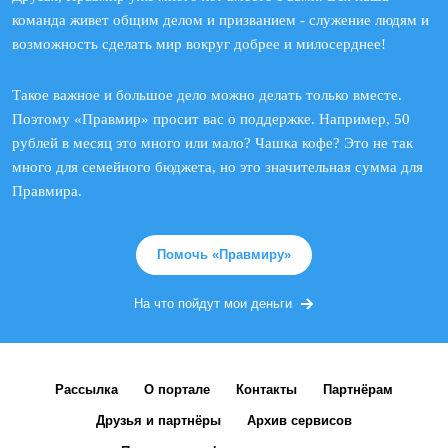
команда живет общим делом и призванием - служение людям и
возможность сделать мир вокруг добрее и милосерднее!
Такое важное и большое дело можно делать только вместе.
Поэтому «Правмир» просит вас о поддержке. Например, 50
рублей в месяц это много или мало? Чашка кофе? Это не так
много для семейного бюджета, но это значительная сумма для
Правмира.
Помочь «Правмиру»
На что пойдут мои деньги
Рассылка
О портале
Контакты
Партнёрам
Друзья и партнёры
Архив сервисов