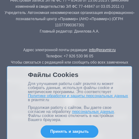
Реестровая запись ЭЛ № ФС 77 – 85438 от 13.06.2023 г. (внесение
изменений в свидетельство ЭЛ ФС 77-44847 от 03.05.2011 г.)
Учредитель: Автономная некоммерческая организация информационно-
познавательный центр «Правмир» (АНО «Правмир») (ОГРН
1107799036730)
Главный редактор: Данилова А.А.
Адрес электронной почты редакции:
info@pravmir.ru
Телефон: +7 926 530 96 05
Чтобы связаться с редакцией или сообщить обо всех замеченных
ошибках, воспользуйтесь
формой обратной связи
.
Файлы Cookies
Републикация материалов сайта в печатных изданиях (книгах, прессе)
Для улучшения работы сайт pravmir.ru может
возможна только с письменного разрешения редакции.
собирать данные, используя файлы cookie и
метрические программы. Это соответствует
Политике обработки и защиты персональных данных
в pravmir.ru
Продолжая работу с сайтом, Вы даете свое
согласие на обработку
персональных данных
.
Файлы cookie можно отключить в настройках
Мнение авторов статей портала может не совпадать с позицией
Вашего браузера.
редакции.
Принять и закрыть
Дизайн сайта -