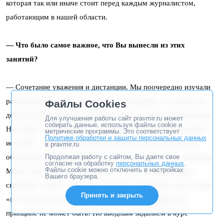
которая так или иначе стоит перед каждым журналистом,
работающим в нашей области.
— Что было самое важное, что Вы вынесли из этих
занятий?
— Сочетание уважения и дистанции. Мы поочередно изучали
разные религии, представленные в Нью-Йорке, и ходили в их
Файлы Cookies
дома молитвы сначала как экскурсанты, потом как репортеры.
Для улучшения работы сайт pravmir.ru может
собирать данные, используя файлы cookie и
Но первое задание было — написать свою личную духовную
метрические программы. Это соответствует
Политике обработки и защиты персональных данных
историю — My Spiritual History. Причем это могла быть не
в pravmir.ru
Продолжая работу с сайтом, Вы даете свое
обязательно история «Как я пришел в церковь» или в синагогу.
согласие на обработку
персональных данных
.
Файлы cookie можно отключить в настройках
Может быть, как я из неё ушел — любая личная история,
Вашего браузера.
связанная с Богом. Меня это поразило. Понимаете, ведь слова
Принять и закрыть
«я» в газетной статье в данном новостном стандарте в
принципе не может быть! Но вводным заданием в курс