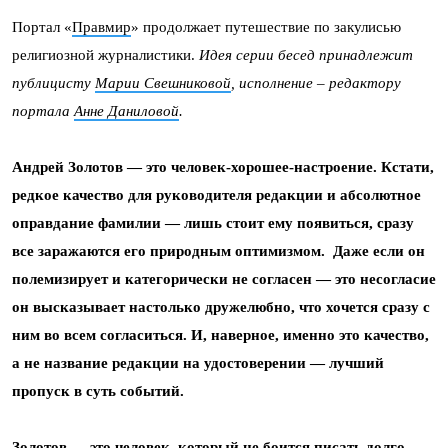
Портал «
Правмир
» продолжает путешествие по закулисью
религиозной журналистики.
Идея серии бесед принадлежит
публицисту
Марии Свешниковой
, исполнение – редактору
портала
Анне Даниловой
.
Андрей Золотов — это человек-хорошее-настроение. Кстати,
редкое качество для руководителя редакции и абсолютное
оправдание фамилии — лишь стоит ему появиться, сразу
все заражаются его природным оптимизмом. Даже если он
полемизирует и категорически не согласен — это несогласие
он высказывает настолько дружелюбно, что хочется сразу с
ним во всем согласиться. И, наверное, именно это качество,
а не название редакции на удостоверении — лучший
пропуск в суть событий.
Золотов — это человек, который не боится писать долго