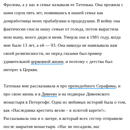
Фролова, а у нас в семье называли ее Татенька. Она прожила с
нами сорок пять лет, появившись в нашей семье как
домработница моих прабабушки и прадедушки. В войну она
фактически спасла нашу семью от голода, потом вырастила
мою маму, моего дядю и меня. Умерла она в 1981 году, когда
мне было 13 лет, а ей — 93. Она никогда не навязывала нам
своей религиозности, но перед глазами был пример
удивительной
церковной жизни
, и поэтому с детства был
интерес к Церкви.
Татенька мне рассказывала и про
преподобного Серафима
, и
про свою жизнь и в
Дивеево
и на подворье Дивеевского
монастыря в Петергофе. Одна из любимых историй была о том,
как «Наследника крестить везли – в золотой карете!».
Рассказывала она и о лагере, в который всех сестер отправили
после закрытия монастыря. «Нас не посадили, нас