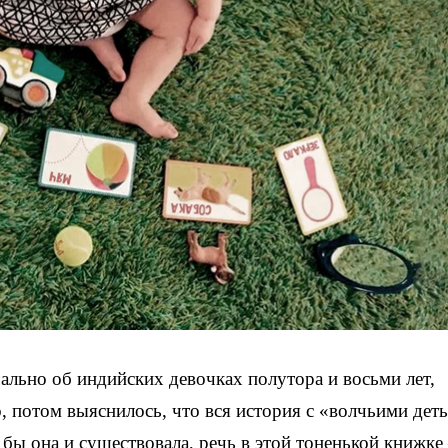
ально об индийских девочках полутора и восьми лет,
, потом выяснилось, что вся история с «волчьими дет
бы она и существовала, речь в этой тоненькой книжке