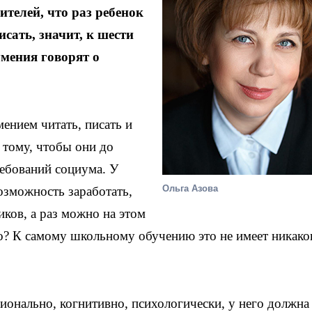
телей, что раз ребенок
исать, значит, к шести
умения говорят о
ением читать, писать и
к тому, чтобы они до
ебований социума. У
Ольга Азова
озможность заработать,
ков, а раз можно на этом
ого? К самому школьному обучению это не имеет никако
ионально, когнитивно, психологически, у него должна