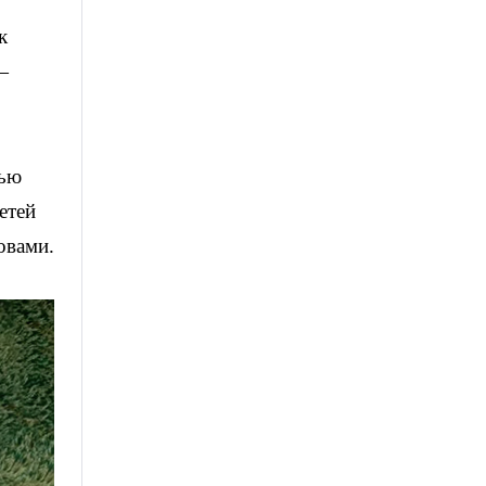
к
—
лью
етей
овами.