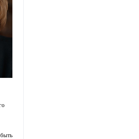
го
 быть