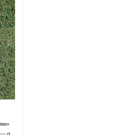
ьми»
 — о