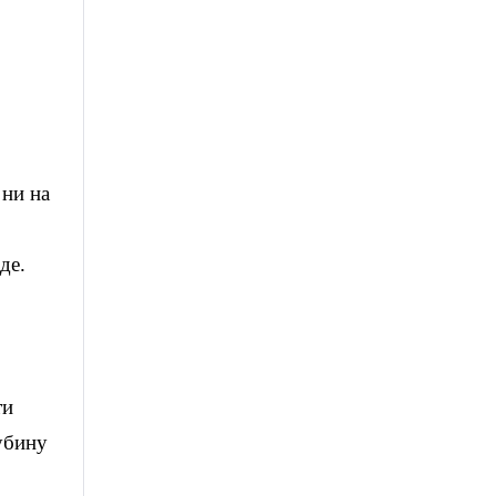
 ни на
де.
ти
убину