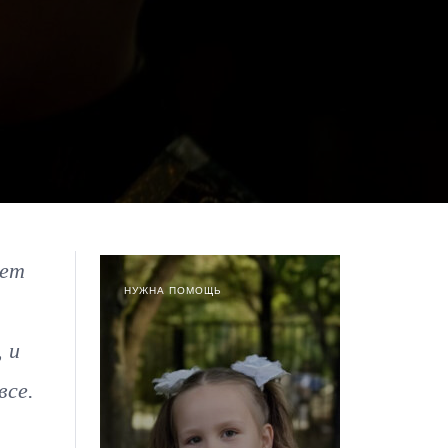
ует
НУЖНА ПОМОЩЬ
 и
все.