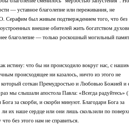
обы благолепие сменилось “мерзостью запустения”. Н
ости — уставное благолепие или переживания, не
 О. Серафим был живым подтверждением того, что без
гоустроенных внешне обителей жить богатством духов
ешнее благолепие — только роскошный могильный памя
к истину: что бы ни происходило вокруг нас, с наши
ичным происходящее ни казалось, ничто из этого не
о, который соткан Премудростью и Любовью Божией и 
раз мы слышали апостола Павла: «Всегда радуйтесь» (
 Бога за скорби, и скорби минуют. Благодари Бога за
 ли их наше сердце или они лишь скользили по поверх
что без этого нам не справиться.