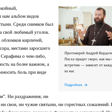
окойный,
 нам альбом видов
стыни. Среди снимков был
на свой любимый уголок.
 обломков кирпичей,
сора, местами заросшего
Протоиерей Андрей Кордоч
 Серафима о чем-либо,
Пасха придет скоро, как мы 
ость на более важном, а
встретим — зависит от кажд
из нас
реносить боль при виде
Подробнее
ия”. Ни раздражения, ни
ни свои, ни чужие святыни, ни горестных сожалений.