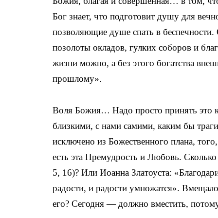
Божия, благая и совершенная… в том, чт
Бог знает, что подготовит душу для вечн
позволяющие душе спать в беспечности.
позолоты окладов, гулких соборов и бла
жизни можно, а без этого богатства вн
прошлому».
Воля Божия… Надо просто принять это ка
близкими, с нами самими, каким бы траг
исключено из Божественного плана, тог
есть эта Премудрость и Любовь. Сколько 
5, 16)? Или Иоанна Златоуста: «
Благодари
радости, и радости умножатся». Вмещало
его? Сегодня — должно вместить, потому 