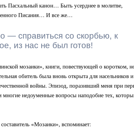
тать Пасхальный канон… Быть усерднее в молитве,
щенного Писания… И все же…
но — справиться со скорбью, к
ое, из нас не был готов!
линской мозаики», книги, повествующей о коротком, н
тельная обитель была вновь открыта для насельников и
ечественной войны. Эпизод, поразивший меня при пер
 и многие недоуменные вопросы наподобие тех, котор
 составитель «Мозаики», вспоминает: