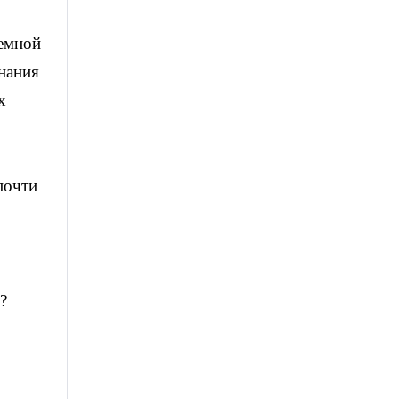
земной
нания
х
о
почти
?