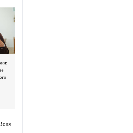
кин:
ее
ого
 Воля