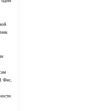
о один
ной
тник
ми
сам
1 Фес.
ности