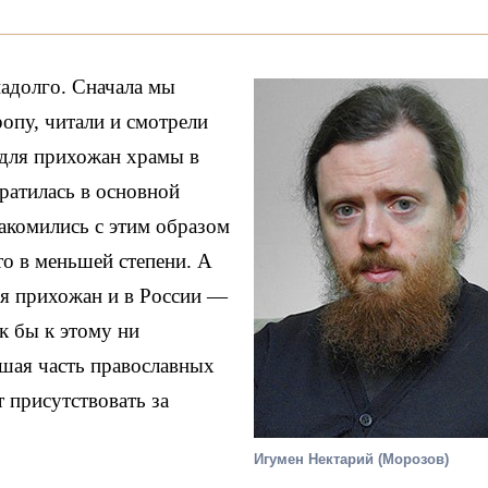
надолго. Сначала мы
опу, читали и смотрели
 для прихожан храмы в
ратилась в основной
акомились с этим образом
то в меньшей степени. А
ля прихожан и в России —
ак бы к этому ни
ьшая часть православных
т присутствовать за
Игумен Нектарий (Морозов)