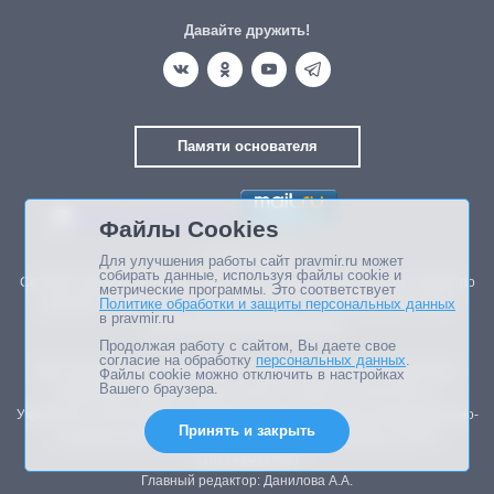
Давайте дружить!
Памяти основателя
Файлы Cookies
Для улучшения работы сайт pravmir.ru может
© 2003—2026.
собирать данные, используя файлы cookie и
Сетевое издание Правмир зарегистрировано в Федеральной службе по
метрические программы. Это соответствует
Политике обработки и защиты персональных данных
надзору в сфере связи, информационных технологий и массовых
в pravmir.ru
коммуникаций (Роскомнадзор).
Продолжая работу с сайтом, Вы даете свое
согласие на обработку
персональных данных
.
Реестровая запись ЭЛ № ФС 77 – 85438 от 13.06.2023 г. (внесение
Файлы cookie можно отключить в настройках
Вашего браузера.
изменений в свидетельство ЭЛ ФС 77-44847 от 03.05.2011 г.)
Учредитель: Автономная некоммерческая организация информационно-
Принять и закрыть
познавательный центр «Правмир» (АНО «Правмир») (ОГРН
1107799036730)
Главный редактор: Данилова А.А.