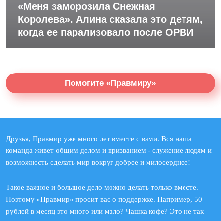
«Меня заморозила Снежная
Королева». Алина сказала это детям,
когда ее парализовало после ОРВИ
Помогите «Правмиру»
Друзья, Правмир уже много лет вместе с вами. Вся наша
команда живет общим делом и призванием - служение людям и
возможность сделать мир вокруг добрее и милосерднее!
Такое важное и большое дело можно делать только вместе.
Поэтому «Правмир» просит вас о поддержке. Например, 50
рублей в месяц это много или мало? Чашка кофе? Это не так