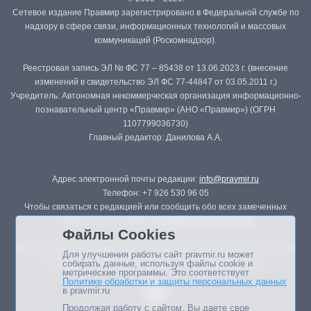
Сетевое издание Правмир зарегистрировано в Федеральной службе по
надзору в сфере связи, информационных технологий и массовых
коммуникаций (Роскомнадзор).
Реестровая запись ЭЛ № ФС 77 – 85438 от 13.06.2023 г. (внесение
изменений в свидетельство ЭЛ ФС 77-44847 от 03.05.2011 г.)
Учредитель: Автономная некоммерческая организация информационно-
познавательный центр «Правмир» (АНО «Правмир») (ОГРН
1107799036730)
Главный редактор: Данилова А.А.
Адрес электронной почты редакции:
info@pravmir.ru
Телефон: +7 926 530 96 05
Чтобы связаться с редакцией или сообщить обо всех замеченных
ошибках, воспользуйтесь
формой обратной связи
.
Файлы Cookies
Републикация материалов сайта в печатных изданиях (книгах, прессе)
Для улучшения работы сайт pravmir.ru может
возможна только с письменного разрешения редакции.
собирать данные, используя файлы cookie и
метрические программы. Это соответствует
Политике обработки и защиты персональных данных
в pravmir.ru
Продолжая работу с сайтом, Вы даете свое