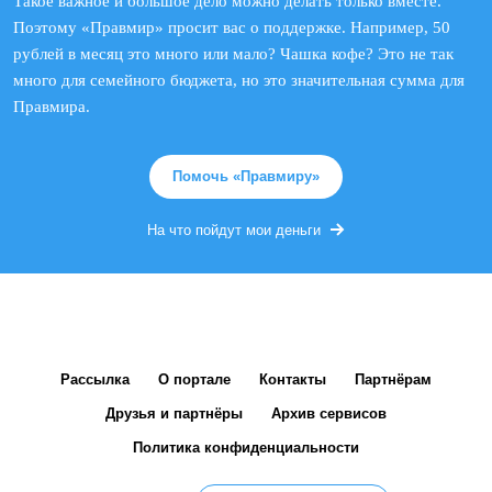
Такое важное и большое дело можно делать только вместе.
Поэтому «Правмир» просит вас о поддержке. Например, 50
рублей в месяц это много или мало? Чашка кофе? Это не так
много для семейного бюджета, но это значительная сумма для
Правмира.
Помочь «Правмиру»
На что пойдут мои деньги
Рассылка
О портале
Контакты
Партнёрам
Друзья и партнёры
Архив сервисов
Политика конфиденциальности