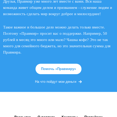
Друзья, Правмир уже много лет вместе с вами. Вся наша
команда живет общим делом и призванием - служение людям и
возможность сделать мир вокруг добрее и милосерднее!
Такое важное и большое дело можно делать только вместе.
Поэтому «Правмир» просит вас о поддержке. Например, 50
рублей в месяц это много или мало? Чашка кофе? Это не так
много для семейного бюджета, но это значительная сумма для
Правмира.
Помочь «Правмиру»
На что пойдут мои деньги