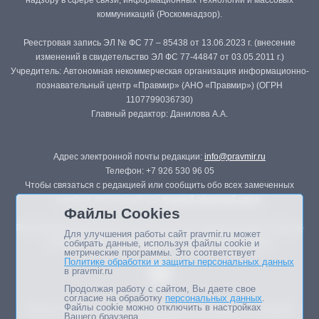
надзору в сфере связи, информационных технологий и массовых
коммуникаций (Роскомнадзор).
Реестровая запись ЭЛ № ФС 77 – 85438 от 13.06.2023 г. (внесение
изменений в свидетельство ЭЛ ФС 77-44847 от 03.05.2011 г.)
Учредитель: Автономная некоммерческая организация информационно-
познавательный центр «Правмир» (АНО «Правмир») (ОГРН
1107799036730)
Главный редактор: Данилова А.А.
Адрес электронной почты редакции:
info@pravmir.ru
Телефон: +7 926 530 96 05
Чтобы связаться с редакцией или сообщить обо всех замеченных
ошибках, воспользуйтесь
формой обратной связи
.
Файлы Cookies
Републикация материалов сайта в печатных изданиях (книгах, прессе)
Для улучшения работы сайт pravmir.ru может
возможна только с письменного разрешения редакции.
собирать данные, используя файлы cookie и
метрические программы. Это соответствует
Политике обработки и защиты персональных данных
в pravmir.ru
Продолжая работу с сайтом, Вы даете свое
согласие на обработку
персональных данных
.
Файлы cookie можно отключить в настройках
Мнение авторов статей портала может не совпадать с позицией
Вашего браузера.