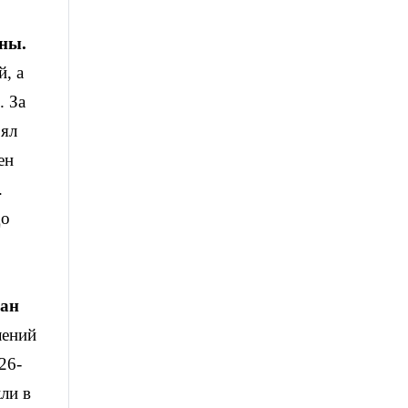
йны.
й, а
. За
рял
ен
.
до
ран
лений
26-
кли в