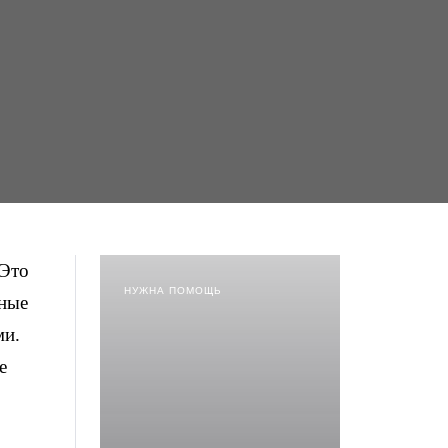
 Это
НУЖНА ПОМОЩЬ
вные
ми.
е