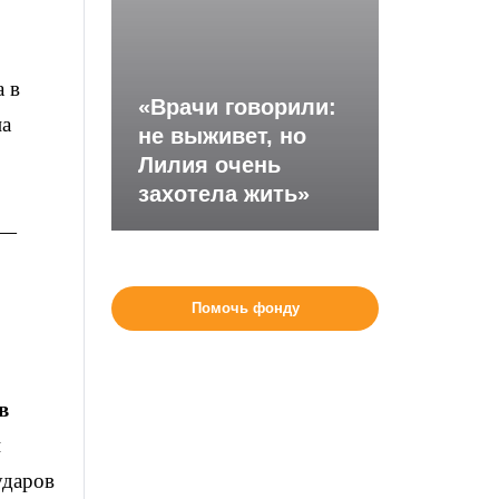
а в
«Врачи говорили:
на
не выживет, но
Лилия очень
захотела жить»
 —
Помочь фонду
в
й
ударов