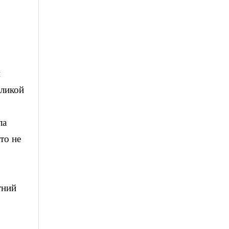
й
еликой
ла
то не
тний