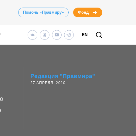
Помочь «Правмиру»
Фонд
EN
Редакция "Правмира"
27 АПРЕЛЯ, 2010
о
0