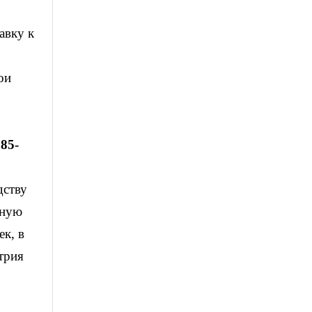
авку к
ои
 85-
дству
нную
ек, в
трия