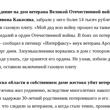
дение на дом ветерана Великой Отечественной во
Левона Какосяна
, забрали у него более 14 тысяч рубле
в газовую плиту. «Мой дед всю войну прошел на танке
едалей и орден Отечественной войны. В боях он поте
 — сообщил в пятницу «Интерфаксу» внук ветерана Арс
ерг днем. Злоумышленники ворвались в дом с топором
де узнать, где хранятся его ордена. Не узнав, избили 
дя, оставили включенной газовую плиту
ко области в собственном доме жестоко убит вете
ужчина жил уединенно, вследствие многолетних накоп
 задержан 30-летний родственник потерпевшего и его 
 что следили за ветераном, а когда стало темно, прони