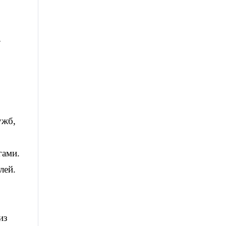
-
ужб,
гами.
лей.
из