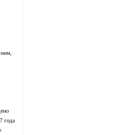
 ним,
дено
7 года
е