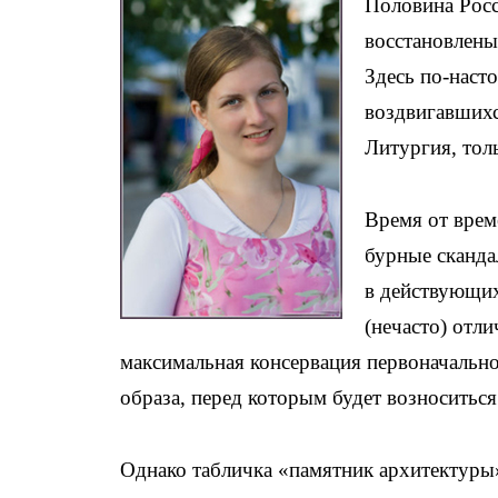
Половина Росс
восстановлены
Здесь по-наст
воздвигавшихс
Литургия, тол
Время от врем
бурные сканда
в действующих
(нечасто) отл
максимальная консервация первоначально
образа, перед которым будет возноситься
Однако табличка «памятник архитектуры»