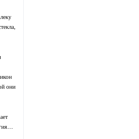
алеку
текла,
и
 икон
ой они
ает
ргия…