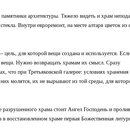
е памятники архитектуры. Тяжело видеть и храм непод
текла. Внутри евроремонт, на месте алтаря цветок из с
 цель, для которой вещи создана и используется. Есл
в вещи. Нужно возвращать храмам их смысл. Сразу
ах, что при Третьяковской галерее: условиях хранения
 них молятся, их не вырывают из той среды, для котор
те разрушенного храма стоит Ангел Господень и пролив
ена в восстановленном храме первая Божественная литу