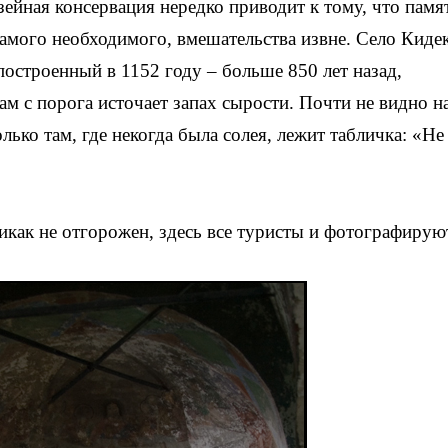
ейная консервация нередко приводит к тому, что памя
самого необходимого, вмешательства извне. Село Киде
 построенный в 1152 году – больше 850 лет назад,
с порога источает запах сырости. Почти не видно н
лько там, где некогда была солея, лежит табличка: «Не
икак не отгорожен, здесь все туристы и фотографирую