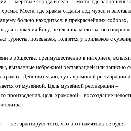
ии — мертвые города и села — места, где заброшены 
 храмы. Места, где храмы отданы под музеи и выставк
оящему больно находиться: в прекраснейших соборах,
я для служения Богу, не слышна молитва, не совершае
ько туристы, позевывая, толпятся у прилавков с сувени
ени в обществе, преимущественно в интернете, вспых
лы, вызванные небрежной реставрацией или записью ф
 храмах. Действительно, суть храмовой реставрации и
ичается от музейной. Цель музейной реставрации –
го произведения, цель храмовой – воссоздание целост
 молитва.
 — не гарантирует того, что этот памятник не будет