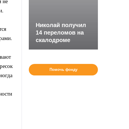
и не
и.
Николай получил
тся
14 переломов на
рами.
скалодроме
ивают
ресок
Помочь фонду
ногда
ности