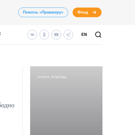
Помочь «Правмиру»
Фонд
EN
НУЖНА ПОМОЩЬ
бодно