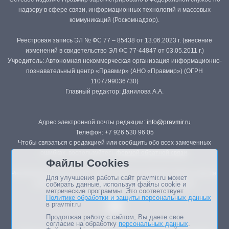
надзору в сфере связи, информационных технологий и массовых
коммуникаций (Роскомнадзор).
Реестровая запись ЭЛ № ФС 77 – 85438 от 13.06.2023 г. (внесение
изменений в свидетельство ЭЛ ФС 77-44847 от 03.05.2011 г.)
Учредитель: Автономная некоммерческая организация информационно-
познавательный центр «Правмир» (АНО «Правмир») (ОГРН
1107799036730)
Главный редактор: Данилова А.А.
Адрес электронной почты редакции:
info@pravmir.ru
Телефон: +7 926 530 96 05
Чтобы связаться с редакцией или сообщить обо всех замеченных
ошибках, воспользуйтесь
формой обратной связи
.
Файлы Cookies
Републикация материалов сайта в печатных изданиях (книгах, прессе)
Для улучшения работы сайт pravmir.ru может
возможна только с письменного разрешения редакции.
собирать данные, используя файлы cookie и
метрические программы. Это соответствует
Политике обработки и защиты персональных данных
в pravmir.ru
Продолжая работу с сайтом, Вы даете свое
согласие на обработку
персональных данных
.