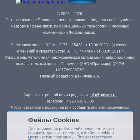
© 2003—2026.
Сетевое издание Правмир зарегистрировано в Федеральной службе по
надзору в сфере связи, информационных технологий и массовых
коммуникаций (Роскомнадзор).
Реестровая запись ЭЛ № ФС 77 – 85438 от 13.06.2023 г. (внесение
изменений в свидетельство ЭЛ ФС 77-44847 от 03.05.2011 г.)
Учредитель: Автономная некоммерческая организация информационно-
познавательный центр «Правмир» (АНО «Правмир») (ОГРН
1107799036730)
Главный редактор: Данилова А.А.
Адрес электронной почты редакции:
info@pravmir.ru
Телефон: +7 926 530 96 05
Чтобы связаться с редакцией или сообщить обо всех замеченных
ошибках, воспользуйтесь
формой обратной связи
.
Файлы Cookies
Републикация материалов сайта в печатных изданиях (книгах, прессе)
Для улучшения работы сайт pravmir.ru может
возможна только с письменного разрешения редакции.
собирать данные, используя файлы cookie и
метрические программы. Это соответствует