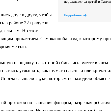
переживает за детей в Таила
шись друг к другу, чтобы
Подробнее
сь в районе 22 градусов,
деальным. Но этот
оящим проклятием. Самоканнибализм, к которому при
время мерзли.
льшую площадку, на которой сбивались вместе в часы
о пытаясь услышать, как шумят спасатели или кричат и
 Иногда слышали звуки, которым не находили объясне
гий протокол пользования фонарем, разрешая ребятам
 чувство времени. Но несмотря на то, что мозг был