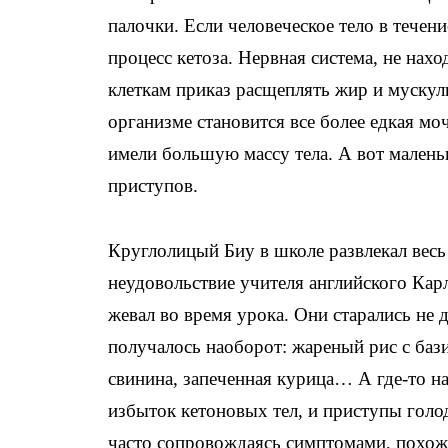
палочки. Если человеческое тело в течен
процесс кетоза. Нервная система, не нах
клеткам приказ расщеплять жир и муску
организме становится все более едкая мо
имели большую массу тела. А вот малень
приступов.
Круглолицый Биу в школе развлекал весь 
неудовольствие учителя английского Кар
жевал во время урока. Они старались не д
получалось наоборот: жареный рис с баз
свинина, запеченная курица… А где-то н
избыток кетоновых тел, и приступы голо
часто сопровождаясь симптомами, похож