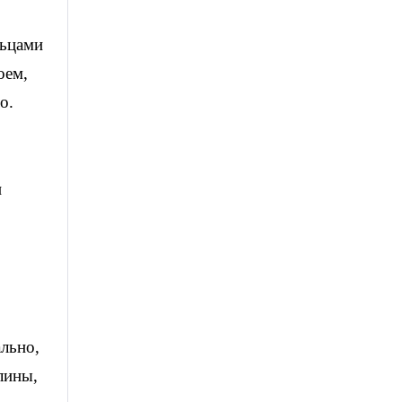
льцами
оем,
о.
и
ально,
лины,