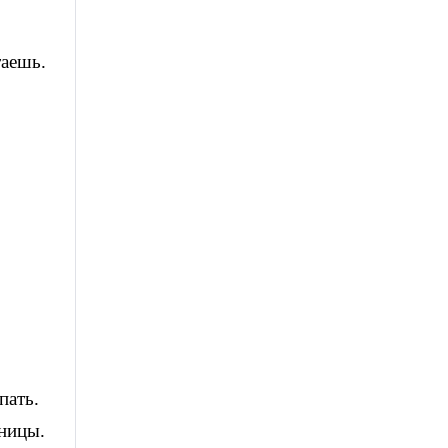
таешь.
пать.
мницы.