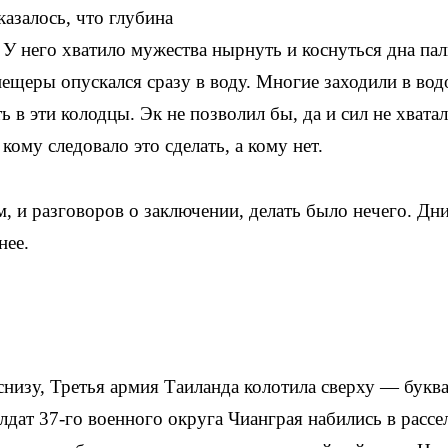
азалось, что глубина
 У него хватило мужества нырнуть и коснуться дна па
пещеры опускался сразу в воду. Многие заходили в вод
 в эти колодцы. Эк не позволил бы, да и сил не хватал
кому следовало это сделать, а кому нет.
, и разговоров о заключении, делать было нечего. Дн
нее.
снизу, Третья армия Таиланда колотила сверху — букв
лдат 37-го военного округа Чианграя набились в рассе