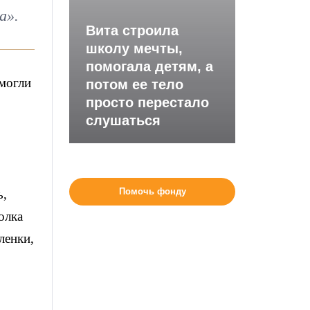
а».
Вита строила
школу мечты,
помогала детям, а
 могли
потом ее тело
просто перестало
слушаться
Помочь фонду
ь,
олка
ленки,