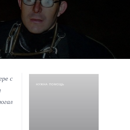
ере с
НУЖНА ПОМОЩЬ
и
могал