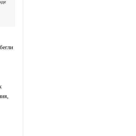
нде
бегли
х
ния,