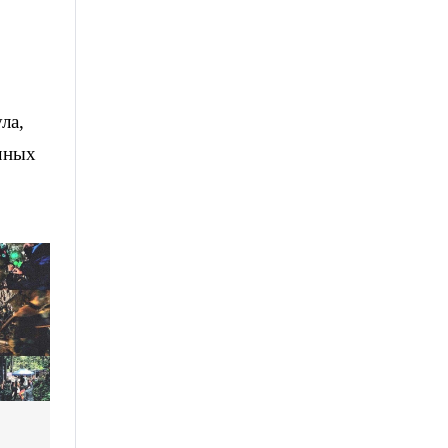
ла,
очных