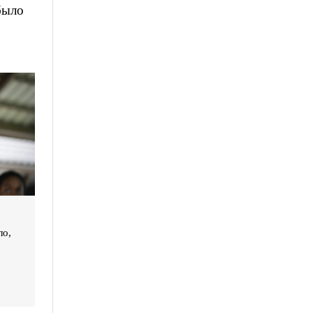
было
ло,