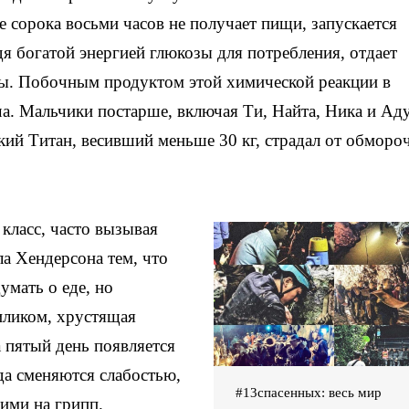
ие сорока восьми часов не получает пищи, запускается
одя богатой энергией глюкозы для потребления, отдает
лы. Побочным продуктом этой химической реакции в
ча. Мальчики постарше, включая Ти, Найта, Ника и Аду
кий Титан, весивший меньше 30 кг, страдал от обмор
класс, часто вызывая
ла Хендерсона тем, что
умать о еде, но
иликом, хрустящая
а пятый день появляется
да сменяются слабостью,
#13спасенных: весь мир
ими на грипп.