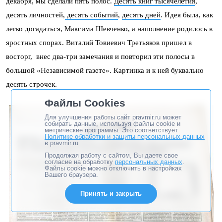
декабря, мы сделали пять полос.
Десять книг тысячелетия
,
десять личностей,
десять событий
,
десять дней
. Идея была, как
легко догадаться, Максима Шевченко, а наполнение родилось в
яростных спорах. Виталий Товиевич Третьяков пришел в
восторг, внес два-три замечания и повторил эти полосы в
большой «Независимой газете». Картинка и к ней буквально
десять строчек.
Файлы Cookies
Для улучшения работы сайт pravmir.ru может
собирать данные, используя файлы cookie и
метрические программы. Это соответствует
Политике обработки и защиты персональных данных
в pravmir.ru
Продолжая работу с сайтом, Вы даете свое
согласие на обработку
персональных данных
.
Файлы cookie можно отключить в настройках
Вашего браузера.
Принять и закрыть