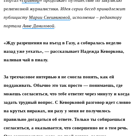
Портал «
Правмир
» продолжает путешествие по закулисью
религиозной журналистики.
Идея серии бесед принадлежит
публицисту
Марии Свешниковой
, исполнение – редактору
портала
Анне Даниловой
.
«Жду разрешения на въезд в Газу, а собиралась неделю
назад уже уехать», — рассказывает Надежда Кеворкова,
наливая чай в пиалу.
За трехчасовое интервью я не смогла понять, как ей
поддакивать. Обычно это так просто — понимаешь, где
можешь согласиться, что тебе ответят через минуту и когда
задать трудный вопрос. С Кеворковой разговор идет словно
на крутых виражах, ни разу у меня не получилось
правильно догадаться об ответе. Только ты собираешься
согласиться, а оказывается, что совершенно не о том речь.