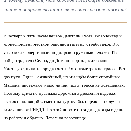
и почему думают, что каждое следующее поколение
станет исправлять наши экологические оплошности?
В четверг к пяти часам вечера Дмитрий Гусев, эковолонтер и
корреспондент местной районной газеты, отработался. Это
улыбчивый, энергичный, поджарый и румяный человек. Из
райцентра, села Селты, до Диминого дома, в деревню
Уметьгурт, пилить порядка четырёх километров по трассе. Есть
два пути. Один – оживлённый, но мы идём более спокойным.
Машины проезжают мимо не так часто, трасса не освещённая.
Поэтому Дима по правилам дорожного движения надевает
светоотражающий элемент на куртку: было дело — получал
замечания от ГИБДД. По этой дороге он ходит дважды в день –
на работу и обратно. Летом на велосипеде.