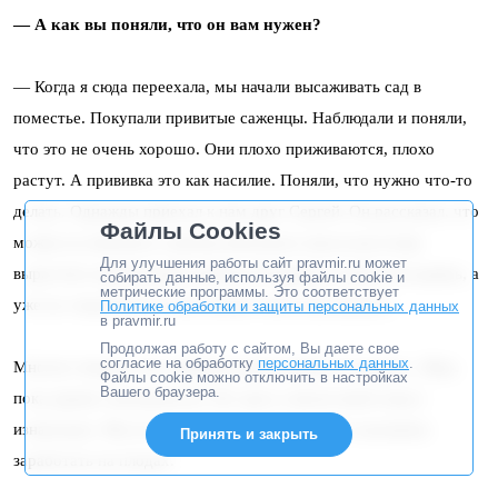
— А как вы поняли, что он вам нужен?
— Когда я сюда переехала, мы начали высаживать сад в
поместье. Покупали привитые саженцы. Наблюдали и поняли,
что это не очень хорошо. Они плохо приживаются, плохо
растут. А прививка это как насилие. Поняли, что нужно что-то
делать. Однажды приехал к нам друг Сергей. Он рассказал, что
Файлы Cookies
можно из обычного семечка яблочного или из косточки
Для улучшения работы сайт pravmir.ru может
вырастить нормальный саженец. И правда: осенью посадишь, а
собирать данные, используя файлы cookie и
метрические программы. Это соответствует
уже на следующую осень можно смело высаживать.
Политике обработки и защиты персональных данных
в pravmir.ru
Продолжая работу с сайтом, Вы даете свое
согласие на обработку
персональных данных
.
Многие говорят, что слишком длительный это процесс. Жди,
Файлы cookie можно отключить в настройках
Вашего браузера.
пока дерево заплодоносит. Но здесь совсем иной смысл
изначально. Мы не плантаторы, которые горят желанием
Принять и закрыть
заработать на плодах.