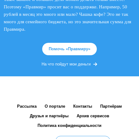
Поэтому «Правмир» просит вас о поддержке. Например, 50
рублей в месяц это много или мало? Чашка кофе? Это не так
много для семейного бюджета, но это значительная сумма для
Правмира.
Помочь «Правмиру»
На что пойдут мои деньги
Рассылка
О портале
Контакты
Партнёрам
Друзья и партнёры
Архив сервисов
Политика конфиденциальности