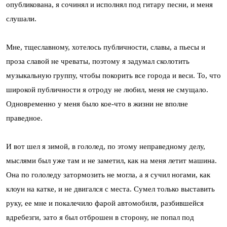
опубликована, я сочинял и исполнял под гитару песни, и меня
слушали.
Мне, тщеславному, хотелось публичности, славы, а пьесы и
проза славой не чреваты, поэтому я задумал сколотить
музыкальную группу, чтобы покорить все города и веси. То, что
широкой публичности я отроду не любил, меня не смущало.
Одновременно у меня было кое-что в жизни не вполне
праведное.
И вот шел я зимой, в гололед, по этому неправедному делу,
мыслями был уже там и не заметил, как на меня летит машина.
Она по гололеду затормозить не могла, а я сучил ногами, как
клоун на катке, и не двигался с места. Сумел только выставить
руку, ее мне и покалечило фарой автомобиля, разбившейся
вдребезги, зато я был отброшен в сторону, не попал под