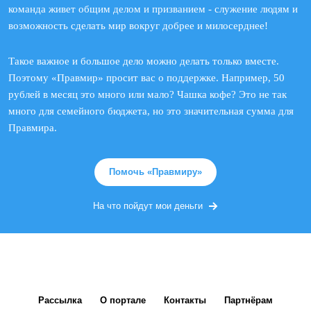
команда живет общим делом и призванием - служение людям и
возможность сделать мир вокруг добрее и милосерднее!
Такое важное и большое дело можно делать только вместе.
Поэтому «Правмир» просит вас о поддержке. Например, 50
рублей в месяц это много или мало? Чашка кофе? Это не так
много для семейного бюджета, но это значительная сумма для
Правмира.
Помочь «Правмиру»
На что пойдут мои деньги
Рассылка
О портале
Контакты
Партнёрам