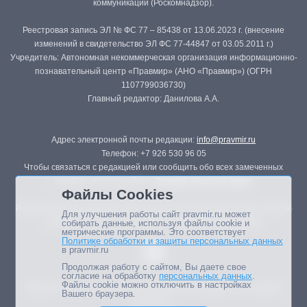
коммуникаций (Роскомнадзор).
Реестровая запись ЭЛ № ФС 77 – 85438 от 13.06.2023 г. (внесение
изменений в свидетельство ЭЛ ФС 77-44847 от 03.05.2011 г.)
Учредитель: Автономная некоммерческая организация информационно-
познавательный центр «Правмир» (АНО «Правмир») (ОГРН
1107799036730)
Главный редактор: Данилова А.А.
Адрес электронной почты редакции:
info@pravmir.ru
Телефон: +7 926 530 96 05
Чтобы связаться с редакцией или сообщить обо всех замеченных
ошибках, воспользуйтесь
формой обратной связи
.
Файлы Cookies
Републикация материалов сайта в печатных изданиях (книгах, прессе)
Для улучшения работы сайт pravmir.ru может
возможна только с письменного разрешения редакции.
собирать данные, используя файлы cookie и
метрические программы. Это соответствует
Политике обработки и защиты персональных данных
в pravmir.ru
Продолжая работу с сайтом, Вы даете свое
согласие на обработку
персональных данных
.
Файлы cookie можно отключить в настройках
Мнение авторов статей портала может не совпадать с позицией
Вашего браузера.
редакции.