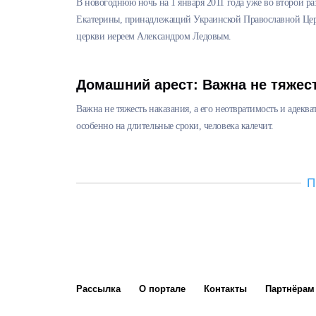
В новогоднюю ночь на 1 января 2011 года уже во второй р
Екатерины, принадлежащий Украинской Православной Церк
церкви иереем Александром Ледовым.
Домашний арест: Важна не тяжест
Важна не тяжесть наказания, а его неотвратимость и адекв
особенно на длительные сроки, человека калечит.
П
Рассылка
О портале
Контакты
Партнёрам