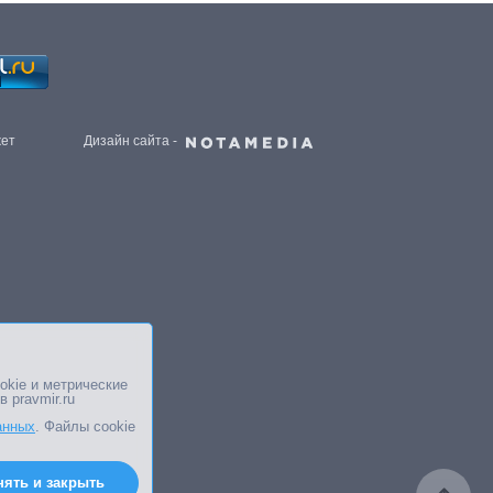
жет
Дизайн сайта -
okie и метрические
в pravmir.ru
анных
. Файлы cookie
нять и закрыть