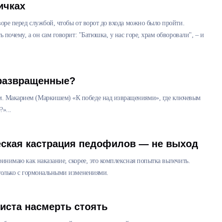
ичках
дворе перед службой, чтобы от ворот до входа можно было пройти.
ь почему, а он сам говорит: "Батюшка, у нас горе, храм обворовали", – и
развращенные?
м. Макарием (Маркишем) «К победе над извращениями», где ключевым
»...
еская кастрация педофилов — не выход
принимаю как наказание, скорее, это комплексная попытка вылечить.
е только с гормональными изменениями.
иста насмерть стоять