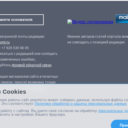
амяти основателя
ектронной почты редакции:
Мнение авторов статей портала мо
mir.ru
не совпадать с позицией редакции.
 +7 926 530 96 05
язаться с редакцией или сообщить
 замеченных ошибках,
зуйтесь
формой обратной связи
.
ация материалов сайта в печатных
 (книгах, прессе) возможна только
нного разрешения редакции.
 Cookies
ния работы сайт pravmir.ru может собирать данные, используя файлы co
 Это соответствует
Политике обработки и защиты персональных данных
работу с сайтом, Вы даете свое согласие на обработку
персональных д
ючить в настройках Вашего браузера.
При