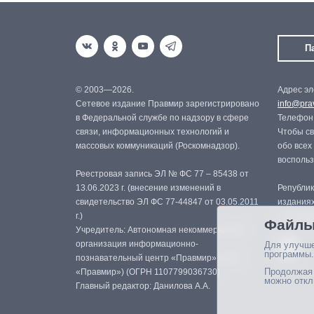
П
© 2003—2026.
Адрес эл
Сетевое издание Правмир зарегистрировано
info@prav
в Федеральной службе по надзору в сфере
Телефон:
связи, информационных технологий и
Чтобы св
массовых коммуникаций (Роскомнадзор).
обо всех
восполь
Реестровая запись ЭЛ № ФС 77 – 85438 от
13.06.2023 г. (внесение изменений в
Републик
свидетельство ЭЛ ФС 77-44847 от 03.05.2011
изданиях
г.)
с письме
Файлы
Учредитель: Автономная некоммерческая
организация информационно-
Для улучше
программы.
познавательный центр «Правмир» (АНО
Продолжая 
«Правмир») (ОГРН 1107799036730)
можно откл
Главный редактор: Данилова А.А.