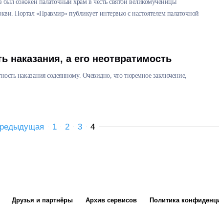
аз был сожжен палаточный храм в честь святой великомученицы
ви. Портал «Правмир» публикует интервью с настоятелем палаточной
ь наказания, а его неотвратимость
атность наказания содеянному. Очевидно, что тюремное заключение,
редыдущая
1
2
3
4
Друзья и партнёры
Архив сервисов
Политика конфиденц