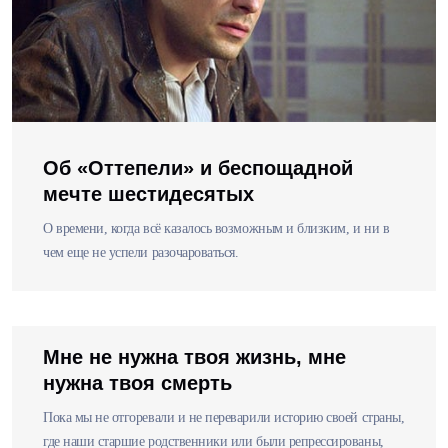
Об «Оттепели» и беспощадной
мечте шестидесятых
О времени, когда всё казалось возможным и близким, и ни в
чем еще не успели разочароваться.
Мне не нужна твоя жизнь, мне
нужна твоя смерть
Пока мы не отгоревали и не переварили историю своей страны,
где наши старшие родственники или были репрессированы,