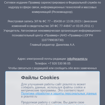
Сетевое издание Правмир зарегистрировано в Федеральной службе по
надзору в сфере связи, информационных технологий и массовых
коммуникаций (Роскомнадзор).
Реестровая запись ЭЛ № ФС 77 – 85438 от 13.06.2023 г. (внесение
изменений в свидетельство ЭЛ ФС 77-44847 от 03.05.2011 г.)
Учредитель: Автономная некоммерческая организация информационно-
познавательный центр «Правмир» (АНО «Правмир») (ОГРН
1107799036730)
Главный редактор: Данилова А.А.
Адрес электронной почты редакции:
info@pravmir.ru
Телефон: +7 926 530 96 05
Чтобы связаться с редакцией или сообщить обо всех замеченных
ошибках, воспользуйтесь
формой обратной связи
.
Файлы Cookies
Републикация материалов сайта в печатных изданиях (книгах, прессе)
Для улучшения работы сайт pravmir.ru может
возможна только с письменного разрешения редакции.
собирать данные, используя файлы cookie и
метрические программы. Это соответствует
Политике обработки и защиты персональных данных
в pravmir.ru
Продолжая работу с сайтом, Вы даете свое