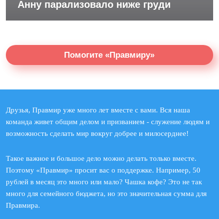
Анну парализовало ниже груди
Помогите «Правмиру»
Друзья, Правмир уже много лет вместе с вами. Вся наша
команда живет общим делом и призванием - служение людям и
возможность сделать мир вокруг добрее и милосерднее!
Такое важное и большое дело можно делать только вместе.
Поэтому «Правмир» просит вас о поддержке. Например, 50
рублей в месяц это много или мало? Чашка кофе? Это не так
много для семейного бюджета, но это значительная сумма для
Правмира.