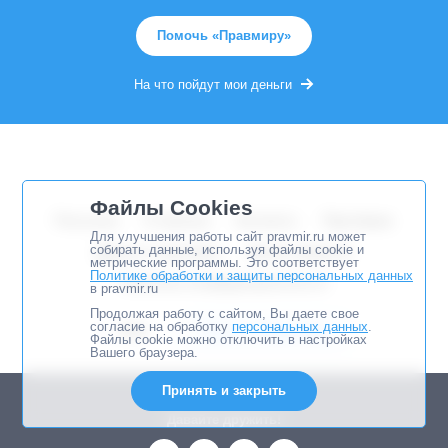
Помочь «Правмиру»
На что пойдут мои деньги
Файлы Cookies
Рассылка
О портале
Контакты
Партнёрам
Для улучшения работы сайт pravmir.ru может
собирать данные, используя файлы cookie и
Друзья и партнёры
Архив сервисов
метрические программы. Это соответствует
Политике обработки и защиты персональных данных
Политика конфиденциальности
в pravmir.ru
Продолжая работу с сайтом, Вы даете свое
согласие на обработку
персональных данных
.
RSS
Помочь «Правмиру»
Файлы cookie можно отключить в настройках
Вашего браузера.
Принять и закрыть
Давайте дружить!