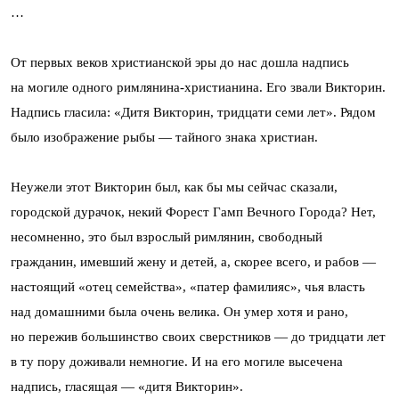
…
От первых веков христианской эры до нас дошла надпись
на могиле одного римлянина-христианина. Его звали Викторин.
Надпись гласила: «Дитя Викторин, тридцати семи лет». Рядом
было изображение рыбы — тайного знака христиан.
Неужели этот Викторин был, как бы мы сейчас сказали,
городской дурачок, некий Форест Гамп Вечного Города? Нет,
несомненно, это был взрослый римлянин, свободный
гражданин, имевший жену и детей, а, скорее всего, и рабов —
настоящий «отец семейства», «патер фамилияс», чья власть
над домашними была очень велика. Он умер хотя и рано,
но пережив большинство своих сверстников — до тридцати лет
в ту пору доживали немногие. И на его могиле высечена
надпись, гласящая — «дитя Викторин».