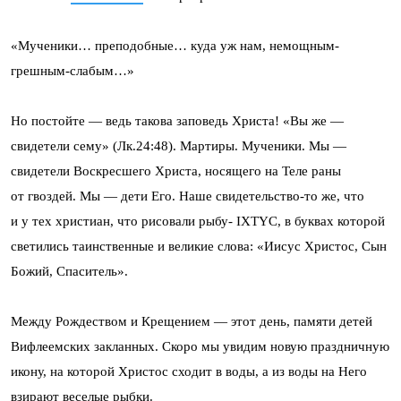
«Мученики… преподобные… куда уж нам, немощным-
грешным-слабым…»
Но постойте — ведь такова заповедь Христа! «Вы же —
свидетели сему» (Лк.24:48). Мартиры. Мученики. Мы —
свидетели Воскресшего Христа, носящего на Теле раны
от гвоздей. Мы — дети Его. Наше свидетельство-то же, что
и у тех христиан, что рисовали рыбу- IXTYC, в буквах которой
светились таинственные и великие слова: «Иисус Христос, Сын
Божий, Спаситель».
Между Рождеством и Крещением — этот день, памяти детей
Вифлеемских закланных. Скоро мы увидим новую праздничную
икону, на которой Христос сходит в воды, а из воды на Него
взирают веселые рыбки.