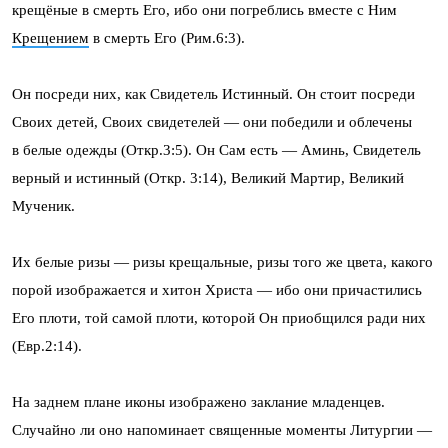
крещёные в смерть Его, ибо они погреблись вместе с Ним
Крещением
в смерть Его (Рим.6:3).
Он посреди них, как Свидетель Истинный. Он стоит посреди
Своих детей, Своих свидетелей — они победили и облечены
в белые одежды (Откр.3:5). Он Сам есть — Аминь, Свидетель
верный и истинный (Откр. 3:14), Великий Мартир, Великий
Мученик.
Их белые ризы — ризы крещальные, ризы того же цвета, какого
порой изображается и хитон Христа — ибо они причастились
Его плоти, той самой плоти, которой Он приобщился ради них
(Евр.2:14).
На заднем плане иконы изображено заклание младенцев.
Случайно ли оно напоминает священные моменты Литургии —