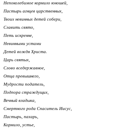
Непоколебимое кормило юношей,
Пастырь агнцев царственных,
Твоих невинных детей собери,
Славить свято,
Петь искренне,
Невинными устами
Детей вождя Христа.
Царь святых,
Слово вседержавное,
Отца превышнего,
Мудрости податель,
Подпора страждущих,
Вечный владыка,
Смертного рода Спаситель Иисус,
Пастырь, пахарь,
Кормило, устье,