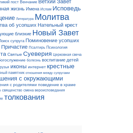
Ветхий Завет
ликий пост
Венчание
Исповедь
вная жизнь
Имена
Ислам
Молитва
щение
Литература
тва об усопших
Нательный крест
Новый Завет
ующие близкие
Поминовение усопших
Поиск супруга
Причастие
Психология
Псалтирь
Суеверия
та
Святые
Церковная свеча
богослужение
воспитание детей
болезнь
крестные
иконы
интернет
рузья
бный памятник
отношения между супругами
ошения с окружающими
ения с родителями
поведение в храме
смена вероисповедания
е
священство
толкования
ие