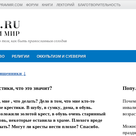
PRAVMIR.COM
ФОРУМ
КНИГИ
ЛЕКТОРИЙ
БЛАГОТВОРИТЕЛЬНОСТЬ
 том, как быть православным сегодня
Искать
ВО
РЕЛИГИИ
ОККУЛЬТИЗМ И СУЕВЕРИЯ
вященники
ики, что это значит?
Попу
мне , что делать? Дело в том, что мне кто-то
Почем
крестики. В шубу, в сумку, дома, в обувь.
инвали
положили золотой крест, в обувь очень старинный
возрас
овь, некоторые оставила в храме. Плохого вроде
ачать? Могут ли кресты нести плохое? Спасибо.
Можно 
празд