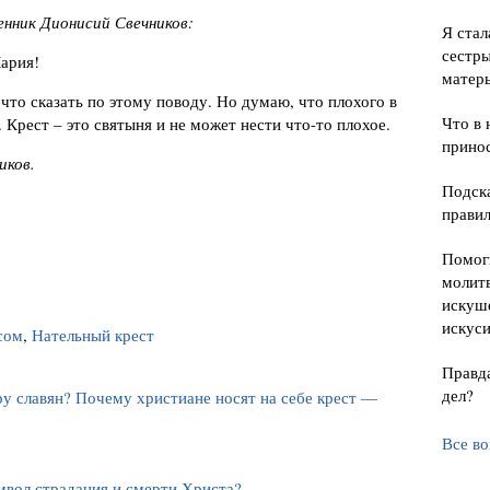
нник Дионисий Свечников:
Я стал
сестры
ария!
матер
 что сказать по этому поводу. Но думаю, что плохого в
Что в 
. Крест – это святыня и не может нести что-то плохое.
принос
иков.
Подска
прави
Помоги
молитв
искуше
искуси
сом
,
Нательный крест
Правда
дел?
у славян? Почему христиане носят на себе крест —
Все в
вол страдания и смерти Христа?