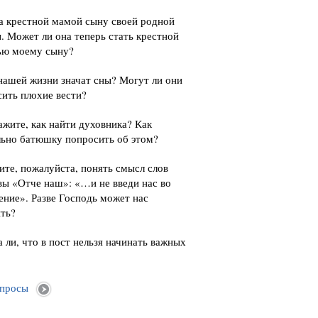
а крестной мамой сыну своей родной
. Может ли она теперь стать крестной
ью моему сыну?
нашей жизни значат сны? Могут ли они
ить плохие вести?
жите, как найти духовника? Как
льно батюшку попросить об этом?
те, пожалуйста, понять смысл слов
ы «Отче наш»: «…и не введи нас во
ние». Разве Господь может нас
ть?
 ли, что в пост нельзя начинать важных
опросы