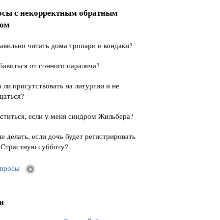
осы с некорректным обратным
сом
авильно читать дома тропари и кондаки?
бавиться от сонного паралича?
ли присутствовать на литургии и не
щаться?
ститься, если у меня синдром Жильбера?
е делать, если дочь будет регистрировать
 Страстную субботу?
опросы
и