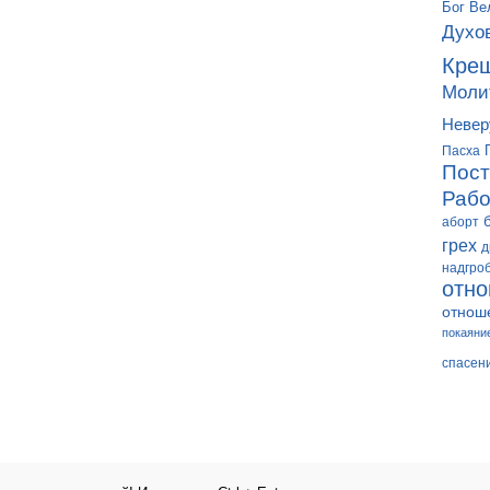
Бог
Ве
Духо
Кре
Моли
Невер
Пасха
Пост
Рабо
аборт
грех
д
надгро
отн
отнош
покаяни
спасен