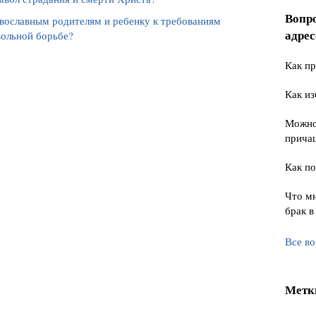
Вопр
авославным родителям и ребенку к требованиям
адре
вольной борьбе?
Как пр
Как из
Можно 
прича
Как по
Что мн
брак в
Все в
Метк