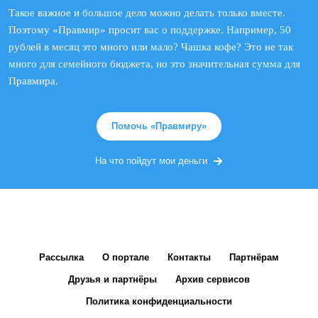
Такое важное и большое дело можно делать только вместе.
Поэтому «Правмир» просит вас о поддержке. Например, 50
рублей в месяц это много или мало? Чашка кофе? Это не так
много для семейного бюджета, но это значительная сумма для
Правмира.
Помочь «Правмиру»
На что пойдут мои деньги
Рассылка
О портале
Контакты
Партнёрам
Друзья и партнёры
Архив сервисов
Политика конфиденциальности