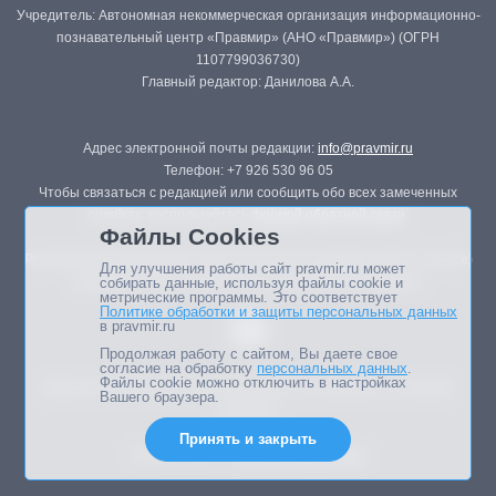
Учредитель: Автономная некоммерческая организация информационно-
познавательный центр «Правмир» (АНО «Правмир») (ОГРН
1107799036730)
Главный редактор: Данилова А.А.
Адрес электронной почты редакции:
info@pravmir.ru
Телефон: +7 926 530 96 05
Чтобы связаться с редакцией или сообщить обо всех замеченных
ошибках, воспользуйтесь
формой обратной связи
.
Файлы Cookies
Републикация материалов сайта в печатных изданиях (книгах, прессе)
Для улучшения работы сайт pravmir.ru может
возможна только с письменного разрешения редакции.
собирать данные, используя файлы cookie и
метрические программы. Это соответствует
Политике обработки и защиты персональных данных
в pravmir.ru
Продолжая работу с сайтом, Вы даете свое
согласие на обработку
персональных данных
.
Файлы cookie можно отключить в настройках
Мнение авторов статей портала может не совпадать с позицией
Вашего браузера.
редакции.
Принять и закрыть
Дизайн сайта -