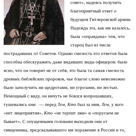
совет», надеясь получить
благоприятный ответ о
будущем Гитлеровской армии.
Надежда эта, как им казалось,
была «оправдана» тем, что
старец был из числа
пострадавших от Советов. Однако смелость его ответов была
способна обескуражить даже видавших виды офицеров: было
ясно, что он говорит не от себя, это была та самая смелость
древних библейских пророков, чье благое слово невозможно
было заполучить ни щедротами, ни угрозами, ни лестью.
Немощный с виду, он ничуть не боялся вопрошавших,
тушевались они — перед
Тем, Кто
был за ним,
Тем
, у кого
«нет лицеприятия»,
Кто
«не терпит лжи» и «поругаем не
бывает». С опущенными головами выходили они от
священника, предсказывавшего им поражение в России и то,