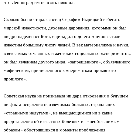
что Ленинград им не взять никогда.
Сколько бы ни старался отец Серафим Вырицкий избегать
мирской известности, духовные дарования, которыми он был
щедро наделен от Бога, еще задолго до его кончины стали
известны большому числу людей. В век материализма и науки,
в век самых отчаянных и жестоких социальных экспериментов,
он был явлением другого мира, «запрещенного», объявленного
мифическим, причисленного к «пережиткам проклятого
прошлого».
Советская наука не признавала ни дара откровения о будущем,
ни факта исцеления неизлечимых больных, страдавших
«странными недугами», не вмещающимися ни в какие
представления об известных болезнях и «необъяснимым
образом» обострявшихся в моменты приближения