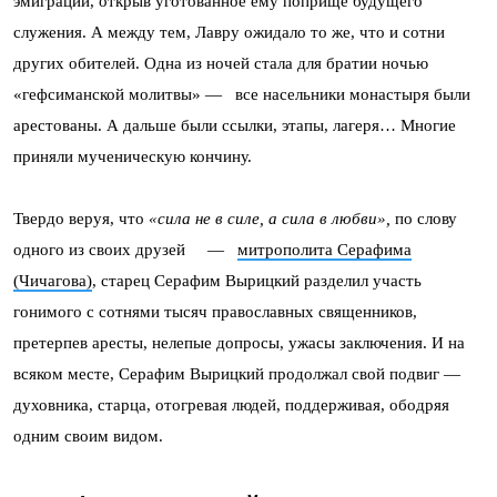
эмиграции, открыв уготованное ему поприще будущего
служения. А между тем, Лавру ожидало то же, что и сотни
других обителей. Одна из ночей стала для братии ночью
«гефсиманской молитвы» — все насельники монастыря были
арестованы. А дальше были ссылки, этапы, лагеря… Многие
приняли мученическую кончину.
Твердо веруя, что
«сила не в силе, а сила в любви»,
по слову
одного из своих друзей —
митрополита Серафима
(Чичагова)
, старец Серафим Вырицкий разделил участь
гонимого с сотнями тысяч православных священников,
претерпев аресты, нелепые допросы, ужасы заключения. И на
всяком месте, Серафим Вырицкий продолжал свой подвиг —
духовника, старца, отогревая людей, поддерживая, ободряя
одним своим видом.