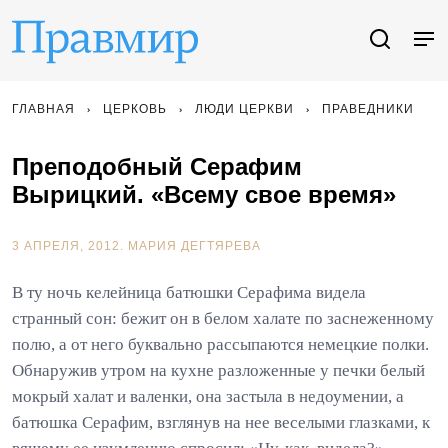
ГЛАВНАЯ
ЦЕРКОВЬ
ЛЮДИ ЦЕРКВИ
ПРАВЕДНИКИ
Преподобный Серафим
Вырицкий. «Всему свое время»
3 АПРЕЛЯ, 2012.
МАРИЯ ДЕГТЯРЕВА
В ту ночь келейница батюшки Серафима видела
странный сон: бежит он в белом халате по заснеженному
полю, а от него буквально рассыпаются немецкие полки.
Обнаружив утром на кухне разложенные у печки белый
мокрый халат и валенки, она застыла в недоумении, а
батюшка Серафим, взглянув на нее веселыми глазками, к