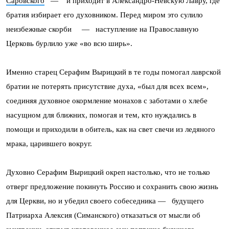
Саровского
— и приходит в Александро-Невскую Лавру, где
братия избирает его духовником. Перед миром это сулило
неизбежные скорби — наступление на Православную
Церковь бурлило уже «во всю ширь».
Именно старец Серафим Вырицкий в те годы помогал лаврской
братии не потерять присутствие духа, «был для всех всем»,
соединяя духовное окормление монахов с заботами о хлебе
насущном для ближних, помогая и тем, кто нуждались в
помощи и приходили в обитель, как на свет свечи из ледяного
мрака, царившего вокруг.
Духовно Серафим Вырицкий окреп настолько, что не только
отверг предложение покинуть Россию и сохранить свою жизнь
для Церкви, но и убедил своего собеседника — будущего
Патриарха Алексия (Симанского) отказаться от мысли об