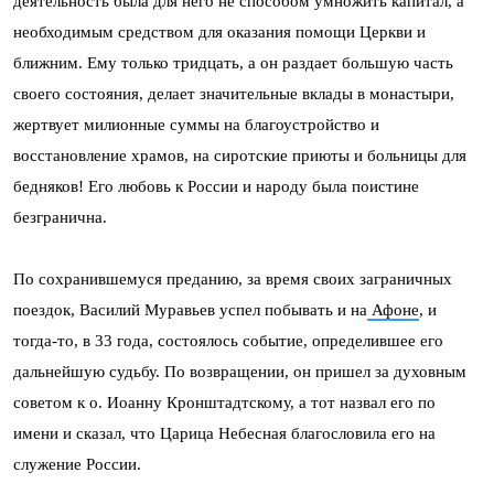
деятельность была для него не способом умножить капитал, а
необходимым средством для оказания помощи Церкви и
ближним. Ему только тридцать, а он раздает большую часть
своего состояния, делает значительные вклады в монастыри,
жертвует милионные суммы на благоустройство и
восстановление храмов, на сиротские приюты и больницы для
бедняков! Его любовь к России и народу была поистине
безгранична.
По сохранившемуся преданию, за время своих заграничных
поездок, Василий Муравьев успел побывать и на
Афоне
, и
тогда-то, в 33 года, состоялось событие, определившее его
дальнейшую судьбу. По возвращении, он пришел за духовным
советом к о. Иоанну Кронштадтскому, а тот назвал его по
имени и сказал, что Царица Небесная благословила его на
служение России.