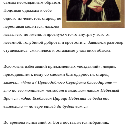
самым неожиданным образом.
Подозвав однажды к себе
одного из чекистов, старец, не
переставая молиться, ласково
назвал его по имени, и дрогнуло что-то внутри у того от
неземной, голубиной доброты и кротости… Завязался разговор,
стушевались, смягчились и остальные участники обыска.
Всю жизнь избегавший прижизненных «воздаяний», людям,
приходившим к нему со слезами благодарности, старец
замечал:
«Что я? Преподобного Серафима благодарите —
это по его молитвам нисходит к немощам нашим Небесный
Врач…»
,
«Это Всеблагая Царица Небесная из беды вас
вызволила — по вере вашей да будет вам…»
Во времена испытаний от Бога поставляется избранник,