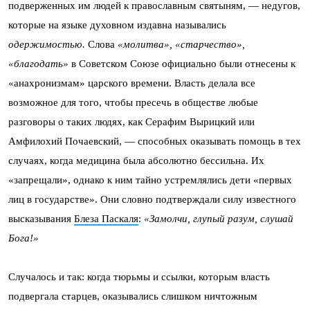
подверженных им людей к православным святыням, — недугов,
которые на языке духовном издавна назывались
одержимостью.
Слова
«молитва», «старчество»,
«благодать»
в Советском Союзе официально были отнесены к
«анахронизмам» царского времени. Власть делала все
возможное для того, чтобы пресечь в обществе любые
разговоры о таких людях, как Серафим Вырицкий или
Амфилохий Почаевский, — способных оказывать помощь в тех
случаях, когда медицина была абсолютно бессильна. Их
«запрещали», однако к ним тайно устремлялись дети «первых
лиц в государстве». Они словно подтверждали силу известного
высказывания
Блеза Паскаля
:
«Замолчи, глупый разум, слушай
Бога!»
Случалось и так: когда тюрьмы и ссылки, которым власть
подвергала старцев, оказывались слишком ничтожным