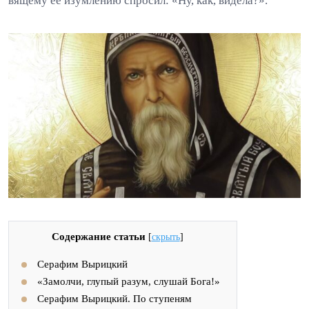
вящему ее изумлению спросил: «Ну, как, видела?».
Содержание статьи
[
скрыть
]
Серафим Вырицкий
«Замолчи, глупый разум, слушай Бога!»
Серафим Вырицкий. По ступеням