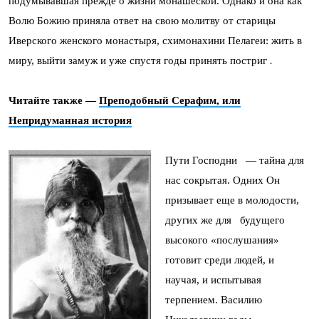
подумывавшая прежде о жизни монашеской. Однако и она как
Волю Божию приняла ответ на свою молитву от старицы
Иверского женского монастыря, схимонахини Пелагеи: жить в
миру, выйти замуж и уже спустя годы принять постриг
.
Читайте также —
Преподобный Серафим, или
Непридуманная история
Пути Господни — тайна для
нас сокрытая. Одних Он
призывает еще в молодости,
других же для будущего
высокого «послушания»
готовит среди людей, и
научая, и испытывая
терпением. Василию