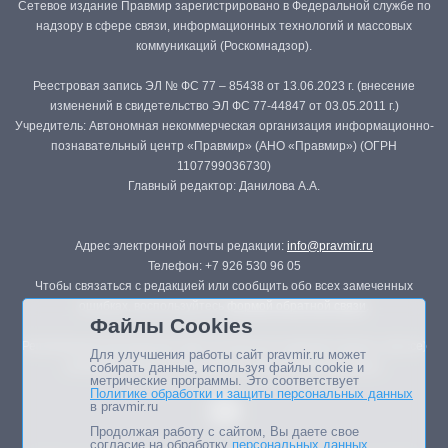
Сетевое издание Правмир зарегистрировано в Федеральной службе по
надзору в сфере связи, информационных технологий и массовых
коммуникаций (Роскомнадзор).
Реестровая запись ЭЛ № ФС 77 – 85438 от 13.06.2023 г. (внесение
изменений в свидетельство ЭЛ ФС 77-44847 от 03.05.2011 г.)
Учредитель: Автономная некоммерческая организация информационно-
познавательный центр «Правмир» (АНО «Правмир») (ОГРН
1107799036730)
Главный редактор: Данилова А.А.
Адрес электронной почты редакции:
info@pravmir.ru
Телефон: +7 926 530 96 05
Чтобы связаться с редакцией или сообщить обо всех замеченных
ошибках, воспользуйтесь
формой обратной связи
.
Файлы Cookies
Републикация материалов сайта в печатных изданиях (книгах, прессе)
Для улучшения работы сайт pravmir.ru может
возможна только с письменного разрешения редакции.
собирать данные, используя файлы cookie и
метрические программы. Это соответствует
Политике обработки и защиты персональных данных
в pravmir.ru
Продолжая работу с сайтом, Вы даете свое
согласие на обработку
персональных данных
.