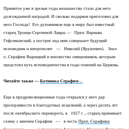
Принятое уже в зрелые годы монашество стало для него
долгожданной наградой. И сколько подарков приготовил для
него Господь! Его духовником еще в миру был известный
старец Троице-Сергиевой Лавры — Преп. Варнава
Гефсиманский, а постриг над ним совершает будущий
исповедник и митрополит — Николай (Ярушевич). Знал
о. Серафим Вырицкий и множество священников, которым
предстоял путь исповедничества в годы гонений на Церковь.
Читайте также —
Батюшка Серафим…
Еще в предреволюционные годы открылся у него дар
прозорливости и благодатных исцелений, а через десять лет
после октябрьского переворота, в 1927 г ., старец принимает
схиму с именем Серафим — в честь
Преп. Серафима