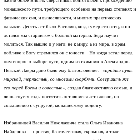
жизни более многих сверстников подготовлен к прохождению
монашеского пути, требующего особенно на первых степенях и
физических сил, и выносливости, и многих практических
навыков. Десять лет было Василию, когда умер его отец, и он
остался «за старшего» с больной матерью. Беда научит
молиться. Так вышло и у него: не к миру, а из мира, в храм,
поближе к Богу стремился он с юности. Но когда встал перед
ним вопрос о выборе пути, одним из схимников Александро-
Невской Лавры дано было ему благословение:
«пройти путь
мирской, тернистый, со многими скорбями. Совершить же
его перед Богом и совестью»
, создав благочестивую семью, и
лишь спустя годы посвятить оставшиеся лета жизни, по
соглашению с супругой, монашескому подвигу.
Избранницей Василия Николаевича стала Ольга Ивановна
Найденова — простая, благочестивая, скромная, и тоже