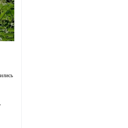
Ремонт в доме. Фото: Екатерина Вулих, «7х7»
лились
,