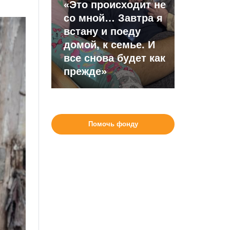
«Это происходит не
со мной… Завтра я
встану и поеду
домой, к семье. И
все снова будет как
прежде»
Помочь фонду