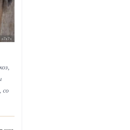
, «7х7»
коз,
и
 со