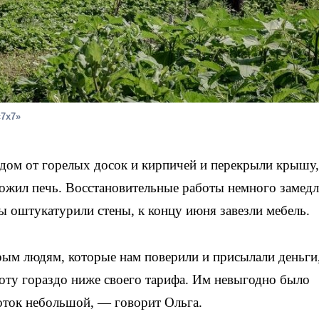
«7х7»
 дом от горелых досок и кирпичей и перекрыли крышу,
ложил печь. Восстановительные работы немного замед
ры оштукатурили стены, к концу июня завезли мебель.
рым людям, которые нам поверили и присылали деньги
боту гораздо ниже своего тарифа. Им невыгодно было
аботок небольшой, — говорит Ольга.