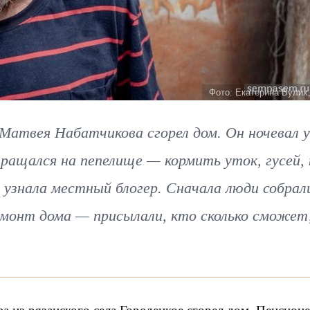
Фото: Екатерина Вулих
 Матвея Набатчикова сгорел дом. Он ночевал у
звращался на пепелище — кормить уток, гусей, 
не узнала местный блогер. Сначала люди собрал
ремонт дома — присылали, кто сколько сможет,