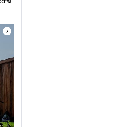
осила