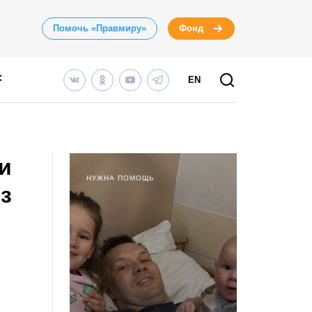
Помочь «Правмиру»
Фонд
EN
и
НУЖНА ПОМОЩЬ
з