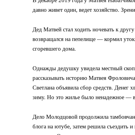
В декабре 2019 года у Матвея Набатчиков
давно живет один, ведет хозяйство. Зрени
Дед Матвей стал ходить ночевать к друг
возвращался на пепелище — кормил уток, 
сгоревшего дома.
Однажды дедушку увидела местный скопи
рассказывать историю Матвея Фроловича 
Светлана объявила сбор средств. Денег х
зиму. Но это жилье было ненадежное — в
Дело Молодцовой продолжила тамбовчанк
блога на ютубе, затем решила съездить и