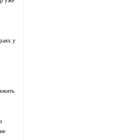
ер уже
раях у
режить
з
не