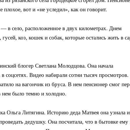
а из рязанского села Городецкое сгорел дом. Пенсион
е плохое, вот и «не уследил», как он говорит.
у — в село, расположенное в двух километрах. Днем
гусей, коз, кошек и собак, которые остались жить в са
нский блогер Светлана Молодцова. Она начала
в соцсетях. Видео набирали сотни тысяч просмотров.
ватило на вагончик из бруса. В нем пенсионер смог пе
 нем было темно и холодно.
а Ольга Литягина. Историю деда Матвея она узнала и
 проведать дедушку. Она посчитала, что в бытовке ему 