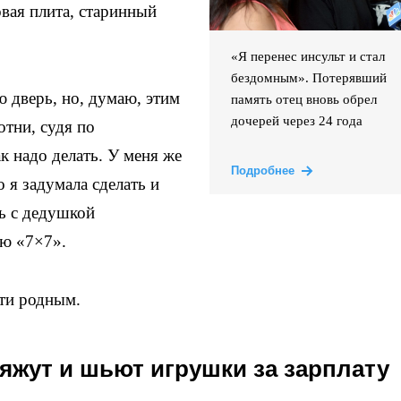
овая плита, старинный
«Я перенес инсульт и стал
бездомным». Потерявший
дверь, но, думаю, этим
память отец вновь обрел
дочерей через 24 года
отни, судя по
к надо делать. У меня же
Подробнее
 я задумала сделать и
сь с дедушкой
ю «7×7».
чти родным.
яжут и шьют игрушки за зарплату