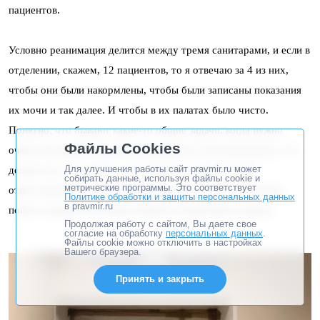
пациентов.
Условно реанимация делится между тремя санитарами, и если в
отделении, скажем, 12 пациентов, то я отвечаю за 4 из них,
чтобы они были накормлены, чтобы были записаны показания
их мочи и так далее. И чтобы в их палатах было чисто.
Понятно, что бывают какие-то общие задачи, когда нужно
Файлы Cookies
очень массивного пациента перевернуть или переложить, это
Для улучшения работы сайт pravmir.ru может
делают все. А в целом — ты следишь за своей зоной
собирать данные, используя файлы cookie и
метрические программы. Это соответствует
ответственности. Если помыл полы, все чисто, то можешь
Политике обработки и защиты персональных данных
в pravmir.ru
пойти и порезать половые тряпки из войлочного рулона.
Продолжая работу с сайтом, Вы даете свое
согласие на обработку
персональных данных
.
Файлы cookie можно отключить в настройках
Вашего браузера.
Принять и закрыть