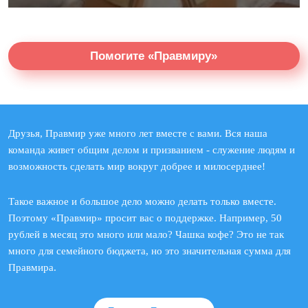
Помогите «Правмиру»
Друзья, Правмир уже много лет вместе с вами. Вся наша
команда живет общим делом и призванием - служение людям и
возможность сделать мир вокруг добрее и милосерднее!
Такое важное и большое дело можно делать только вместе.
Поэтому «Правмир» просит вас о поддержке. Например, 50
рублей в месяц это много или мало? Чашка кофе? Это не так
много для семейного бюджета, но это значительная сумма для
Правмира.