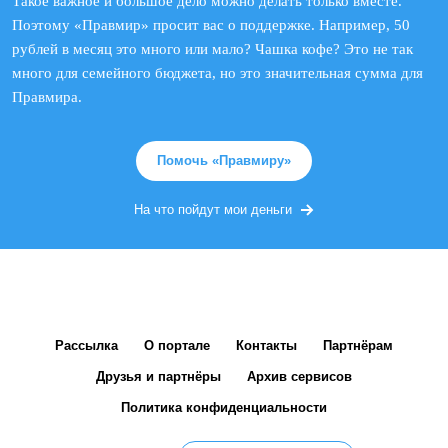
Такое важное и большое дело можно делать только вместе.
Поэтому «Правмир» просит вас о поддержке. Например, 50
рублей в месяц это много или мало? Чашка кофе? Это не так
много для семейного бюджета, но это значительная сумма для
Правмира.
Помочь «Правмиру»
На что пойдут мои деньги
Рассылка
О портале
Контакты
Партнёрам
Друзья и партнёры
Архив сервисов
Политика конфиденциальности