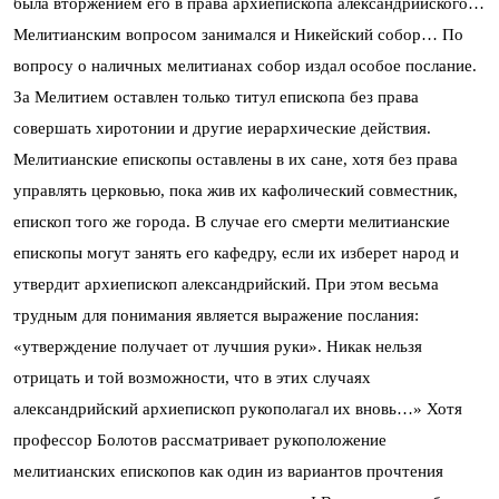
была вторжением его в права архиепископа александрийского…
Мелитианским вопросом занимался и Никейский собор… По
вопросу о наличных мелитианах собор издал особое послание.
За Мелитием оставлен только титул епископа без права
совершать хиротонии и другие иерархические действия.
Мелитианские епископы оставлены в их сане, хотя без права
управлять церковью, пока жив их кафолический совместник,
епископ того же города. В случае его смерти мелитианские
епископы могут занять его кафедру, если их изберет народ и
утвердит архиепископ александрийский. При этом весьма
трудным для понимания является выражение послания:
«утверждение получает от лучшия руки». Никак нельзя
отрицать и той возможности, что в этих случаях
александрийский архиепископ рукополагал их вновь…» Хотя
профессор Болотов рассматривает рукоположение
мелитианских епископов как один из вариантов прочтения