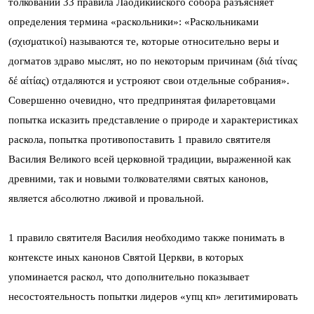
толковании 33 правила Лаодикийского собора разъясняет
определения термина «раскольники»: «Раскольниками
(σχισματικοί) называются те, которые относительно веры и
догматов здраво мыслят, но по некоторым причинам (διά τίνας
δέ αίτίας) отдаляются и устрояют свои отдельные собрания».
Совершенно очевидно, что предпринятая филаретовцами
попытка исказить представление о природе и характеристиках
раскола, попытка противопоставить 1 правило святителя
Василия Великого всей церковной традиции, выраженной как
древними, так и новыми толкователями святых канонов,
является абсолютно лживой и провальной.
1 правило святителя Василия необходимо также понимать в
контексте иных канонов Святой Церкви, в которых
упоминается раскол, что дополнительно показывает
несостоятельность попытки лидеров «упц кп» легитимировать