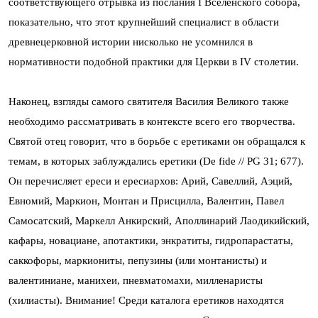
соответствующего отрывка из послания I Вселенского собора,
показательно, что этот крупнейший специалист в области
древнецерковной истории нисколько не усомнился в
нормативности подобной практики для Церкви в IV столетии.
Наконец, взгляды самого святителя Василия Великого также
необходимо рассматривать в контексте всего его творчества.
Святой отец говорит, что в борьбе с еретиками он обращался к
темам, в которых заблуждались еретики (De fide // PG 31; 677).
Он перечисляет ереси и ересиархов: Арий, Савеллий, Аэций,
Евномий, Маркион, Монтан и Присцилла, Валентин, Павел
Самосатский, Маркелл Анкирский, Аполлинарий Лаодикийский,
кафары, новациане, апотактики, энкратиты, гидропарастаты,
саккофоры, маркиониты, пепузины (или монтанисты) и
валентиниане, манихеи, пневматомахи, милленаристы
(хилиасты). Внимание! Среди каталога еретиков находятся