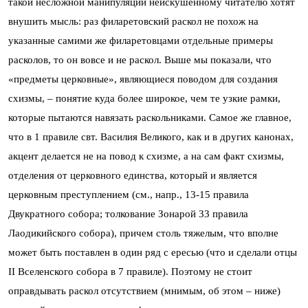
такой несложной манипуляции неискушенному читателю хотят
внушить мысль: раз филаретовский раскол не похож на
указанные самими же филаретовцами отдельные примеры
расколов, то он вовсе и не раскол. Выше мы показали, что
«предметы церковные», являющиеся поводом для создания
схизмы, – понятие куда более широкое, чем те узкие рамки,
которые пытаются навязать раскольниками. Самое же главное,
что в 1 правиле свт. Василия Великого, как и в других канонах,
акцент делается не на повод к схизме, а на сам факт схизмы,
отделения от церковного единства, который и является
церковным преступлением (см., напр., 13-15 правила
Двукратного собора; толкование Зонарой 33 правила
Лаодикийского собора), причем столь тяжелым, что вполне
может быть поставлен в один ряд с ересью (что и сделали отцы
II Вселенского собора в 7 правиле). Поэтому не стоит
оправдывать раскол отсутствием (мнимым, об этом – ниже)