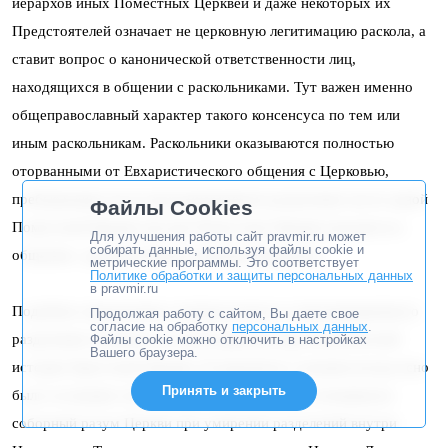
иерархов иных Поместных Церквей и даже некоторых их
Предстоятелей означает не церковную легитимацию раскола, а
ставит вопрос о канонической ответственности лиц,
находящихся в общении с раскольниками. Тут важен именно
общеправославный характер такого консенсуса по тем или
иным раскольникам. Раскольники оказываются полностью
оторванными от Евхаристического общения с Церковью,
пребывающие же во внутрицерковном разделении части одной
Файлы Cookies
Поместной Церкви или две Поместные Церкви находятся в
Для улучшения работы сайт pravmir.ru может
собирать данные, используя файлы cookie и
общении с другими Православными Церквами.
метрические программы. Это соответствует
Политике обработки и защиты персональных данных
в pravmir.ru
Подобное определение отличия раскола от внутрицерковного
Продолжая работу с сайтом, Вы даете свое
согласие на обработку
персональных данных
.
разделения основано на самой практике двухтысячелетней
Файлы cookie можно отключить в настройках
Вашего браузера.
истории Христовой Церкви. В церковном сознании всегда ясно
Принять и закрыть
было осознание этого отличия, на котором и основывался
соборный разум Церкви при умирении разделений внутри