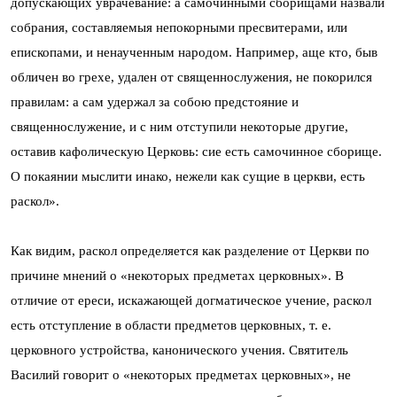
допускающих уврачевание: а самочинными сборищами назвали
собрания, составляемыя непокорными пресвитерами, или
епископами, и ненаученным народом. Например, аще кто, быв
обличен во грехе, удален от священнослужения, не покорился
правилам: а сам удержал за собою предстояние и
священнослужение, и с ним отступили некоторые другие,
оставив кафолическую Церковь: сие есть самочинное сборище.
О покаянии мыслити инако, нежели как сущие в церкви, есть
раскол».
Как видим, раскол определяется как разделение от Церкви по
причине мнений о «некоторых предметах церковных». В
отличие от ереси, искажающей догматическое учение, раскол
есть отступление в области предметов церковных, т. е.
церковного устройства, канонического учения. Святитель
Василий говорит о «некоторых предметах церковных», не