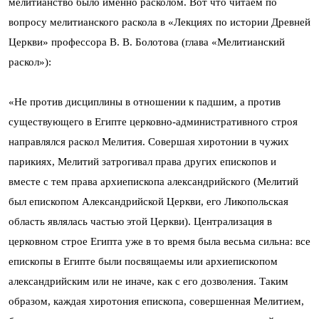
мелитианство было именно расколом. Вот что читаем по
вопросу мелитианского раскола в «Лекциях по истории Древней
Церкви» профессора В. В. Болотова (глава «Мелитианский
раскол»):
«Не против дисциплины в отношении к падшим, а против
существующего в Египте церковно-административного строя
направлялся раскол Мелития. Совершая хиротонии в чужих
парикиях, Мелитий затрогивал права других епископов и
вместе с тем права архиепископа александрийского (Мелитий
был епископом Александрийской Церкви, его Ликопольская
область являлась частью этой Церкви). Централизация в
церковном строе Египта уже в то время была весьма сильна: все
епископы в Египте были посвящаемы или архиепископом
александрийским или не иначе, как с его дозволения. Таким
образом, каждая хиротония епископа, совершенная Мелитием,