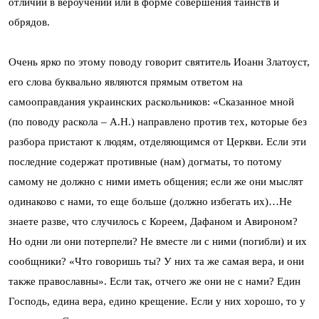
отличий в вероучении или в форме совершения таинств и
обрядов.
Очень ярко по этому поводу говорит святитель Иоанн Златоуст,
его слова буквально являются прямым ответом на
самооправдания украинских раскольников: «Сказанное мной
(по поводу раскола – А.Н.) направлено против тех, которые без
разбора пристают к людям, отделяющимся от Церкви. Если эти
последние содержат противные (нам) догматы, то потому
самому не должно с ними иметь общения; если же они мыслят
одинаково с нами, то еще больше (должно избегать их)…Не
знаете разве, что случилось с Кореем, Дафаном и Авироном?
Но одни ли они потерпели? Не вместе ли с ними (погибли) и их
сообщники? «Что говоришь ты? У них та же самая вера, и они
также православны». Если так, отчего же они не с нами? Един
Господь, едина вера, едино крещение. Если у них хорошо, то у