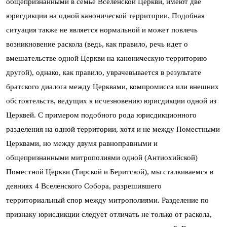
общепризнанными в семье Вселенской Церкви, имеют две
юрисдикции на одной канонической территории. Подобная
ситуация также не является нормальной и может повлечь
возникновение раскола (ведь, как правило, речь идет о
вмешательстве одной Церкви на каноническую территорию
другой), однако, как правило, уврачевывается в результате
братского диалога между Церквами, компромисса или внешних
обстоятельств, ведущих к исчезновению юрисдикции одной из
Церквей. С примером подобного рода юрисдикционного
разделения на одной территории, хотя и не между Поместными
Церквами, но между двумя равноправными и
общепризнанными митрополиями одной (Антиохийской)
Поместной Церкви (Тирской и Беритской), мы сталкиваемся в
деяниях 4 Вселенского Собора, разрешившего
территориальный спор между митрополиями. Разделение по
признаку юрисдикции следует отличать не только от раскола,