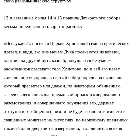
свою раскольническую структуру.
13 и связанные с ним 14 и 15 правила Двукратного собора
весьма определенно говорят о расколе:
«Вселукавый, посеяв в Церкви Христовой семена еретических
плевел, и видя, яко оне мечем Духа посекаются из корени,
вступив на другой путь козней, покушается безумием
раскольников разсекати тело Христово; но и сей его навет
совершенно воспрящая, святый собор определил ныне: аще
который пресвитер или диакон, по некоторым обвинениям,
зазрев своего епископа, прежде соборнаго изследования и
разсмотрения, и совершеннаго осуждения его, дерзнет
отступити от общения с ним, и не будет возносити имя его в
священных молитвах на литургиях, по церковному преданию:
таковый да подвергнется извержению, и да лишится всякия