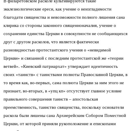
В филаретовском расколе культивируются такие
экклезиологические ереси, как учение о неизгладимости
благодати священства и невозможности полного лишения сана
клирика со стороны законного священноначалия, учение о
сохранении единства Церкви в совокупности не сообщающихся
друг с другом расколов, что является фактически
разновидностью протестантского учения о «невидимой
Церкви» и связанной с последним протестантской же «теории
ветвей». «Киевский патриархат» утверждает идентичность
своих «таинств» с таинствами полноты Православной Церкви, в
то время как, во-первых, сама полнота Церкви за ним этого не
признает, во-вторых, в «упц кп» отсутствует главное условие
правильного совершения таинств – апостольская
преемственность, таинство священства, поскольку основатели
раскола были лишены сана Архиерейским Собором Поместной
Церкви, от которой приняли рукоположение и епископами