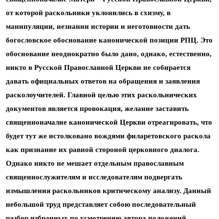
от которой раскольники уклонились в схизму, в
манипуляции, незнании истории и неготовности дать
богословское обоснование канонической позиции РПЦ. Это
обоснование неоднократно было дано, однако, естественно,
никто в Русской Православной Церкви не собирается
давать официальных ответов на обращения и заявления
расколоучителей. Главной целью этих раскольнических
документов является провокация, желание заставить
священноначалие канонической Церкви отреагировать, что
будет тут же истолковано вождями филаретовского раскола
как признание их равной стороной церковного диалога.
Однако никто не мешает отдельным православным
священнослужителям и исследователям подвергать
измышления раскольников критическому анализу. Данный
небольшой труд представляет собою последовательный
разбор избранных по усмотрению автора положений