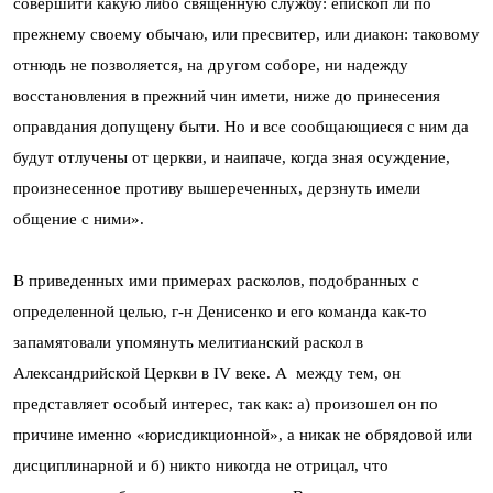
совершити какую либо священную службу: епископ ли по
прежнему своему обычаю, или пресвитер, или диакон: таковому
отнюдь не позволяется, на другом соборе, ни надежду
восстановления в прежний чин имети, ниже до принесения
оправдания допущену быти. Но и все сообщающиеся с ним да
будут отлучены от церкви, и наипаче, когда зная осуждение,
произнесенное противу вышереченных, дерзнуть имели
общение с ними».
В приведенных ими примерах расколов, подобранных с
определенной целью, г-н Денисенко и его команда как-то
запамятовали упомянуть мелитианский раскол в
Александрийской Церкви в IV веке. А между тем, он
представляет особый интерес, так как: а) произошел он по
причине именно «юрисдикционной», а никак не обрядовой или
дисциплинарной и б) никто никогда не отрицал, что