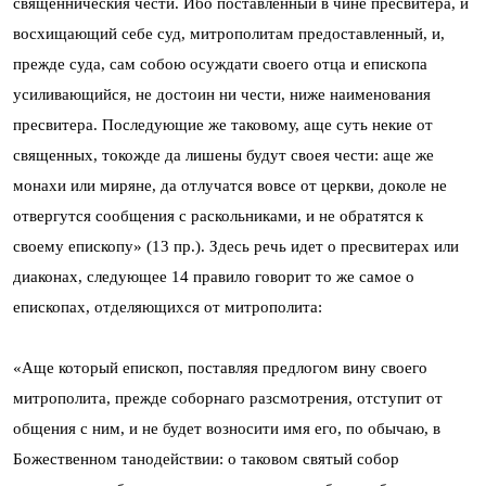
священническия чести. Ибо поставленный в чине пресвитера, и
восхищающий себе суд, митрополитам предоставленный, и,
прежде суда, сам собою осуждати своего отца и епископа
усиливающийся, не достоин ни чести, ниже наименования
пресвитера. Последующие же таковому, аще суть некие от
священных, токожде да лишены будут своея чести: аще же
монахи или миряне, да отлучатся вовсе от церкви, доколе не
отвергутся сообщения с раскольниками, и не обратятся к
своему епископу» (13 пр.). Здесь речь идет о пресвитерах или
диаконах, следующее 14 правило говорит то же самое о
епископах, отделяющихся от митрополита:
«Аще который епископ, поставляя предлогом вину своего
митрополита, прежде соборнаго разсмотрения, отступит от
общения с ним, и не будет возносити имя его, по обычаю, в
Божественном танодействии: о таковом святый собор