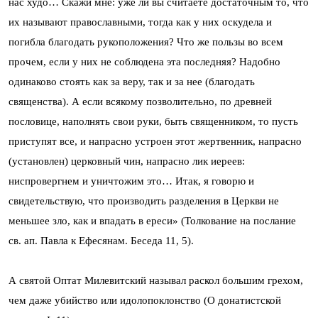
нас худо… Скажи мне: уже ли вы считаете достаточным то, что
их называют православными, тогда как у них оскудела и
погибла благодать рукоположения? Что же пользы во всем
прочем, если у них не соблюдена эта последняя? Надобно
одинаково стоять как за веру, так и за нее (благодать
священства). А если всякому позволительно, по древней
пословице, наполнять свои руки, быть священником, то пусть
приступят все, и напрасно устроен этот жертвенник, напрасно
(установлен) церковный чин, напрасно лик иереев:
ниспровергнем и уничтожим это… Итак, я говорю и
свидетельствую, что производить разделения в Церкви не
меньшее зло, как и впадать в ереси» (Толкование на послание
св. ап. Павла к Ефесянам. Беседа 11, 5).
А святой Оптат Милевитский называл раскол большим грехом,
чем даже убийство или идолопоклонство (О донатистской