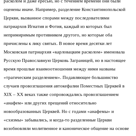
расколом и даже ересью, но с течением времени они были
оценены иначе. Например, разделение Константинопольской
Церкви, вызванное спорами между последователями
патриархов Игнатия и Фотия, каждый из которых был
непримиримым противником другого, но которые оба
причислены к лику святых. В новое время десятки лет
Московская патриархия «карловацким расколом» именовала
Русскую Православную Церковь Заграницей, но в настоящее
время прошлые взаимоотношения между ними названы
«трагическим разделением». Подавляющее большинство
случаев провозглашения автокефалии Поместных Церквей в
ХІХ – ХХ веках также сопровождались провозглашением
«анафем» или других прещений относительно
новообразованных Церквей. Но с годами «анафемы» и
«схизмы» забывались, и когда-то разделенные Церкви
возобновляли молитвенное и каноническое общение на основе