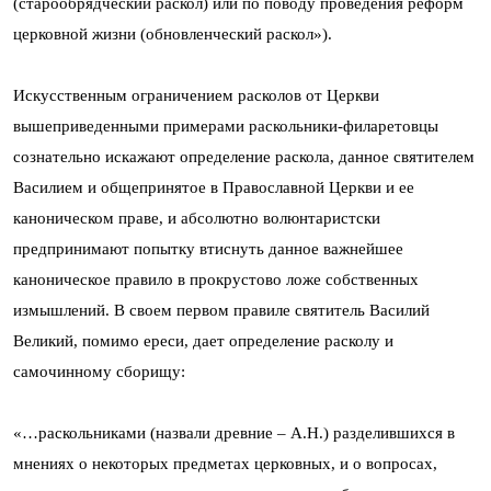
(старообрядческий раскол) или по поводу проведения реформ
церковной жизни (обновленческий раскол»).
Искусственным ограничением расколов от Церкви
вышеприведенными примерами раскольники-филаретовцы
сознательно искажают определение раскола, данное святителем
Василием и общепринятое в Православной Церкви и ее
каноническом праве, и абсолютно волюнтаристски
предпринимают попытку втиснуть данное важнейшее
каноническое правило в прокрустово ложе собственных
измышлений. В своем первом правиле святитель Василий
Великий, помимо ереси, дает определение расколу и
самочинному сборищу:
«…раскольниками (назвали древние – А.Н.) разделившихся в
мнениях о некоторых предметах церковных, и о вопросах,