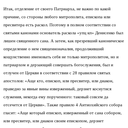
Итак, отделение от своего Патриарха, не важно по какой
причине, со стороны любого митрополита, епископа или
пресвитера есть раскол. Поэтому в полном соответствии со
святыми канонами основатель раскола «упц кп» Денисенко был
лишен священного сана. А затем, как презревший каноническое
определение о нем священноначалия, продолживший
кощунственно именовать себя не только митрополитом, но и
патриархом и дерзающий совершать богослужения, был и
отлучен от Церкви в соответствии с 28 правилом святых
апостолов: «Аще кто, епископ, или пресвитер, или диакон,
праведно за явные вины изверженный, дерзнет коснутися
служения, некогда ему порученного: таковый совсем да
отсечется от Церкви». Также правило 4 Антиохийского собора
гласит: «Аще который епископ, изверженный от сана собором,
или пресвитер, или диакон своим епископом, дерзнет