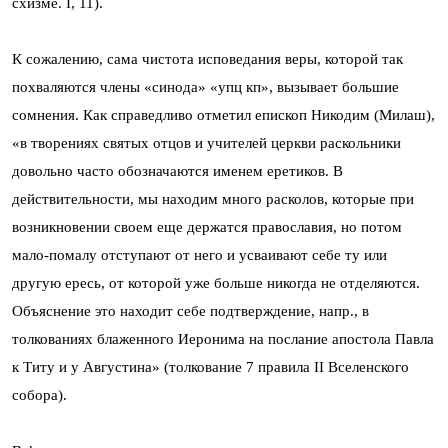
схизме. I, 11).
К сожалению, сама чистота исповедания веры, которой так
похваляются члены «синода» «упц кп», вызывает большие
сомнения. Как справедливо отметил епископ Никодим (Милаш),
«в творениях святых отцов и учителей церкви раскольники
довольно часто обозначаются именем еретиков. В
действительности, мы находим много расколов, которые при
возникновении своем еще держатся православия, но потом
мало-помалу отступают от него и усваивают себе ту или
другую ересь, от которой уже больше никогда не отделяются.
Объяснение это находит себе подтверждение, напр., в
толкованиях блаженного Иеронима на послание апостола Павла
к Титу и у Августина» (толкование 7 правила II Вселенского
собора).