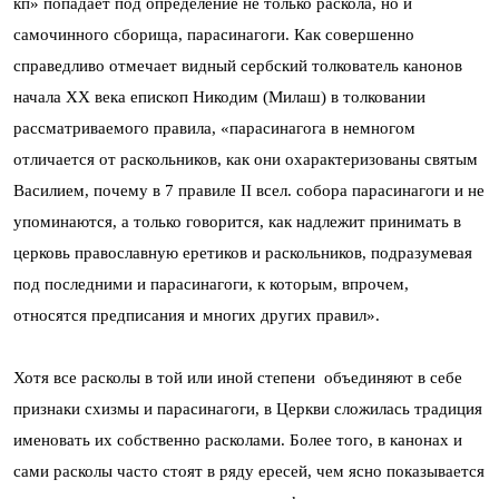
кп» попадает под определение не только раскола, но и
самочинного сборища, парасинагоги. Как совершенно
справедливо отмечает видный сербский толкователь канонов
начала ХХ века епископ Никодим (Милаш) в толковании
рассматриваемого правила, «парасинагога в немногом
отличается от раскольников, как они охарактеризованы святым
Василием, почему в 7 правиле II всел. собора парасинагоги и не
упоминаются, а только говорится, как надлежит принимать в
церковь православную еретиков и раскольников, подразумевая
под последними и парасинагоги, к которым, впрочем,
относятся предписания и многих других правил».
Хотя все расколы в той или иной степени объединяют в себе
признаки схизмы и парасинагоги, в Церкви сложилась традиция
именовать их собственно расколами. Более того, в канонах и
сами расколы часто стоят в ряду ересей, чем ясно показывается