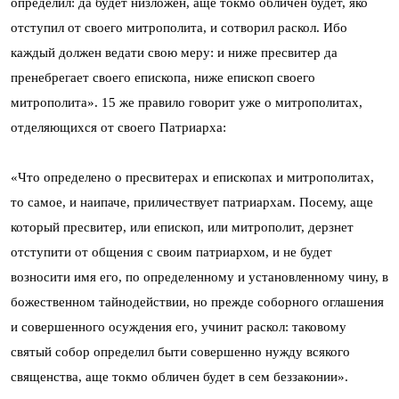
определил: да будет низложен, аще токмо обличен будет, яко
отступил от своего митрополита, и сотворил раскол. Ибо
каждый должен ведати свою меру: и ниже пресвитер да
пренебрегает своего епископа, ниже епископ своего
митрополита». 15 же правило говорит уже о митрополитах,
отделяющихся от своего Патриарха:
«Что определено о пресвитерах и епископах и митрополитах,
то самое, и наипаче, приличествует патриархам. Посему, аще
который пресвитер, или епископ, или митрополит, дерзнет
отступити от общения с своим патриархом, и не будет
возносити имя его, по определенному и установленному чину, в
божественном тайнодействии, но прежде соборного оглашения
и совершенного осуждения его, учинит раскол: таковому
святый собор определил быти совершенно нужду всякого
священства, аще токмо обличен будет в сем беззаконии».