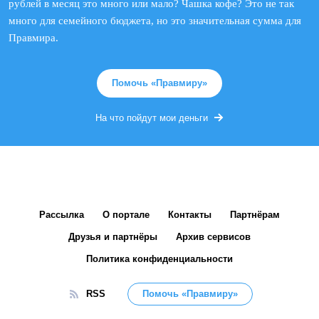
рублей в месяц это много или мало? Чашка кофе? Это не так
много для семейного бюджета, но это значительная сумма для
Правмира.
Помочь «Правмиру»
На что пойдут мои деньги
Рассылка
О портале
Контакты
Партнёрам
Друзья и партнёры
Архив сервисов
Политика конфиденциальности
RSS
Помочь «Правмиру»