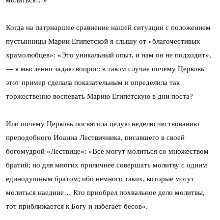
молиться…»
Когда на патриаршее сравнение нашей ситуации с положением
пустынницы Марии Египетской я слышу от «благочестивых
храмолюбцев»: «Это уникальный опыт, и нам он не подходит»,
— я мысленно задаю вопрос: в таком случае почему Церковь
этот пример сделала показательным и определила так
торжественно воспевать Марию Египетскую в дни поста?
Или почему Церковь посвятила целую неделю чествованию
преподобного Иоанна Лествичника, писавшего в своей
богомудрой «Лествице»: «Все могут молиться со множеством
братий; но для многих приличнее совершать молитву с одним
единодушным братом; ибо немного таких, которые могут
молиться наедине… Кто приобрел похвальное дело молитвы,
тот приближается к Богу и избегает бесов».