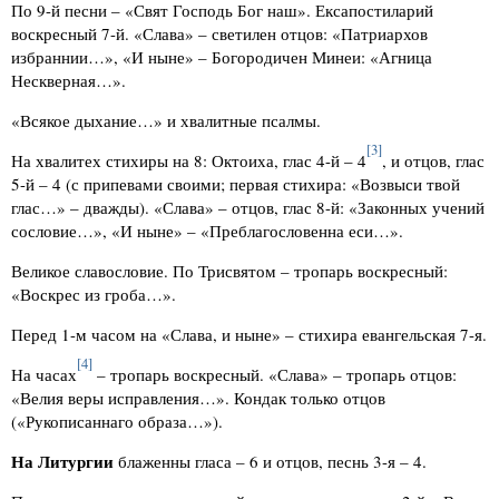
По 9-й песни – «Свят Господь Бог наш». Ексапостиларий
воскресный 7-й. «Слава» – светилен отцов: «Патриархов
избраннии…», «И ныне» – Богородичен Минеи: «Агница
Нескверная…».
«Всякое дыхание…» и хвалитные псалмы.
[3]
На хвалитех стихиры на 8: Октоиха, глас 4-й – 4
, и отцов, глас
5-й – 4 (с припевами своими; первая стихира: «Возвыси твой
глас…» – дважды). «Слава» – отцов, глас 8-й: «Законных учений
сословие…», «И ныне» – «Преблагословенна еси…».
Великое славословие. По Трисвятом – тропарь воскресный:
«Воскрес из гроба…».
Перед 1-м часом на «Слава, и ныне» – стихира евангельская 7-я.
[4]
На часах
– тропарь воскресный. «Слава» – тропарь отцов:
«Велия веры исправления…». Кондак только отцов
(«Рукописаннаго образа…»).
На Литургии
блаженны гласа – 6 и отцов, песнь 3-я – 4.