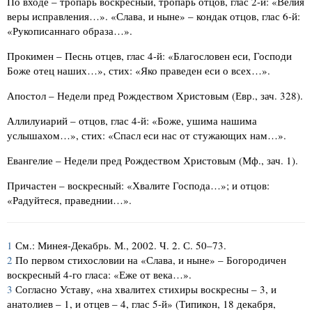
По входе – тропарь воскресный, тропарь отцов, глас 2-й: «Велия
веры исправления…». «Слава, и ныне» – кондак отцов, глас 6-й:
«Рукописаннаго образа…».
Прокимен – Песнь отцев, глас 4-й: «Благословен еси, Господи
Боже отец наших…», стих: «Яко праведен еси о всех…».
Апостол – Недели пред Рождеством Христовым (Евр., зач. 328).
Аллилуиарий – отцов, глас 4-й: «Боже, ушима нашима
услышахом…», стих: «Спасл еси нас от стужающих нам…».
Евангелие – Недели пред Рождеством Христовым (Мф., зач. 1).
Причастен – воскресный: «Хвалите Господа…»; и отцов:
«Радуйтеся, праведнии…».
1
См.: Минея-Декабрь. М., 2002. Ч. 2. С. 50–73.
2
По первом стихословии на «Слава, и ныне» – Богородичен
воскресный 4-го гласа: «Еже от века…».
3
Согласно Уставу, «на хвалитех стихиры воскресны – 3, и
анатолиев – 1, и отцев – 4, глас 5-й» (Типикон, 18 декабря,