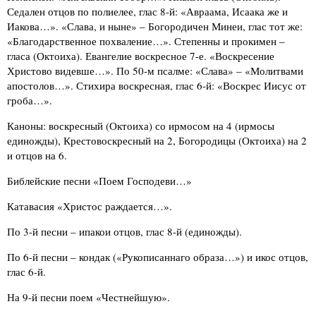
Седален отцов по полиелее, глас 8-й: «Авраама, Исаака же и
Иакова…». «Слава, и ныне» – Богородичен Минеи, глас тот же:
«Благодарственное похваление…». Степенны и прокимен –
гласа (Октоиха). Евангелие воскресное 7-е. «Воскресение
Христово видевше…». По 50-м псалме: «Слава» – «Молитвами
апостолов…». Стихира воскресная, глас 6-й: «Воскрес Иисус от
гроба…».
Каноны: воскресный (Октоиха) со ирмосом на 4 (ирмосы
единожды), Крестовоскресный на 2, Богородицы (Октоиха) на 2
и отцов на 6.
Библейские песни «Поем Господеви…»
Катавасия «Христос раждается…».
По 3-й песни – ипакои отцов, глас 8-й (единожды).
По 6-й песни – кондак («Рукописаннаго образа…») и икос отцов,
глас 6-й.
На 9-й песни поем «Честнейшую».