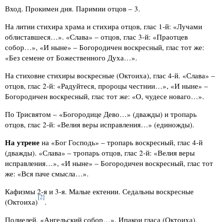
Вход. Прокимен дня. Паримии отцов – 3.
На литии стихира храма и стихира отцов, глас 1-й: «Лучами
облиставшеся…». «Слава» – отцов, глас 3-й: «Праотцев
собор…», «И ныне» – Богородичен воскресный, глас тот же:
«Без семене от Божественного Духа…».
На стиховне стихиры воскресные (Октоиха), глас 4-й. «Слава» –
отцов, глас 2-й: «Радуйтеся, пророцы честнии…», «И ныне» –
Богородичен воскресный, глас тот же: «О, чудесе новаго…».
По Трисвятом – «Богородице Дево…» (дважды) и тропарь
отцов, глас 2-й: «Велия веры исправления…» (единожды).
На утрене
на «Бог Господь» – тропарь воскресный, глас 4-й
(дважды). «Слава» – тропарь отцов, глас 2-й: «Велия веры
исправления…», «И ныне» – Богородичен воскресный, глас тот
же: «Вся паче смысла…».
Кафизмы 2-я и 3-я. Малые ектении. Седальны воскресные
[2]
(Октоиха)
.
Полиелей. «Ангельский собор…». Ипакои гласа (Октоиха).