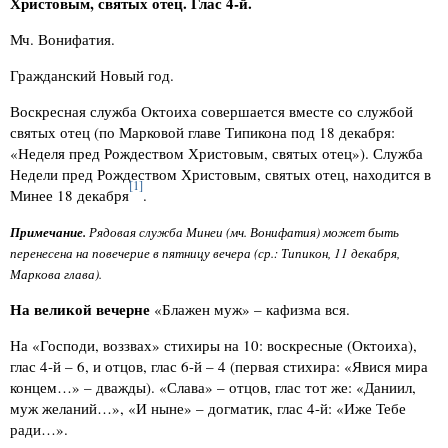
Христовым, святых отец. Глас 4-й.
Мч. Вонифатия.
Гражданский Новый год.
Воскресная служба Октоиха совершается вместе со службой
святых отец (по Марковой главе Типикона под 18 декабря:
«Неделя пред Рождеством Христовым, святых отец»). Служба
Недели пред Рождеством Христовым, святых отец, находится в
[1]
Минее 18 декабря
.
Примечание.
Рядовая служба Минеи (мч. Вонифатия) может быть
перенесена на повечерие в пятницу вечера (ср.: Типикон, 11 декабря,
Маркова глава).
На великой вечерне
«Блажен муж» – кафизма вся.
На «Господи, воззвах» стихиры на 10: воскресные (Октоиха),
глас 4-й – 6, и отцов, глас 6-й – 4 (первая стихира: «Явися мира
концем…» – дважды). «Слава» – отцов, глас тот же: «Даниил,
муж желаний…», «И ныне» – догматик, глас 4-й: «Иже Тебе
ради…».