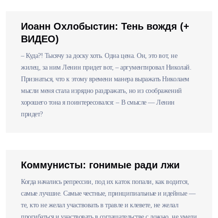
Иоанн Охлобыстин: Тень вождя (+
ВИДЕО)
– Куда?! Тысячу за доску хоть. Одна цена. Он, это вот, не
жилец, за ним Ленин придет вот, – аргументировал Николай.
Признаться, что к этому времени манера выражать Николаем
мысли меня стала изрядно раздражать, но из соображений
хорошего тона я поинтересовался: – В смысле — Ленин
придет?
Коммунисты: гонимые ради лжи
Когда начались репрессии, под их каток попали, как водится,
самые лучшие. Самые честные, принципиальные и идейные —
те, кто не желал участвовать в травле и клевете, не желал
прогибаться и участвовать в соглашательстве с ложью, не умели