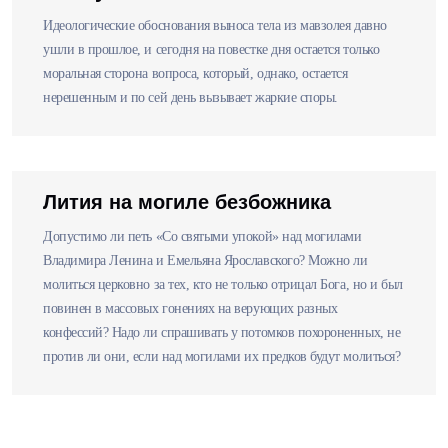
Идеологические обоснования выноса тела из мавзолея давно
ушли в прошлое, и сегодня на повестке дня остается только
моральная сторона вопроса, который, однако, остается
нерешенным и по сей день вызывает жаркие споры.
Лития на могиле безбожника
Допустимо ли петь «Со святыми упокой» над могилами
Владимира Ленина и Емельяна Ярославского? Можно ли
молиться церковно за тех, кто не только отрицал Бога, но и был
повинен в массовых гонениях на верующих разных
конфессий? Надо ли спрашивать у потомков похороненных, не
против ли они, если над могилами их предков будут молиться?