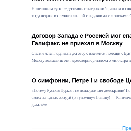
Нынешняя мода отождествлять гитлеровский фашизм и сове
тогда острота взаимоотношений с недавними союзниками бы
Договор Запада с Россией мог сп
Галифакс не приехал в Москву
Сталин хотел подписать договор о взаимной помощи с Брит
Москву возглавить эти переговоры британского министра и
О симфонии, Петре I и свободе Ц
«Почему Русская Церковь не поддерживает демократов? По
своих западных соседей (он упомянул Польшу) — Католиче
делаете?»
Пр