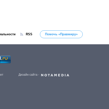
иальности
RSS
Помочь «Правмиру»
жет
Дизайн сайта -