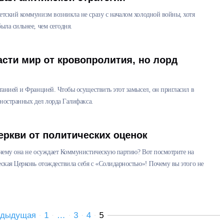
тский коммунизм возникла не сразу с началом холодной войны, хотя
ла сильнее, чем сегодня.
асти мир от кровопролития, но лорд
анией и Францией. Чтобы осуществить этот замысел, он пригласил в
ностранных дел лорда Галифакса.
еркви от политических оценок
чему она не осуждает Коммунистическую партию? Вот посмотрите на
ская Церковь отождествила себя с «Солидарностью»! Почему вы этого не
едыдущая
1
…
3
4
5