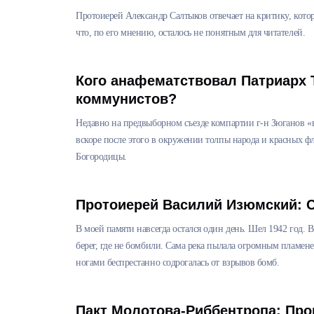
Протоиерей Александр Салтыков отвечает на критику, котор
что, по его мнению, осталось не понятным для читателей.
Кого анафематствовал Патриарх 
коммунистов?
Недавно на предвыборном съезде компартии г-н Зюганов «в
вскоре после этого в окружении толпы народа и красных ф
Богородицы.
Протоиерей Василий Изюмский: 
В моей памяти навсегда остался один день. Шел 1942 год. В
берег, где не бомбили. Сама река пылала огромным пламен
ногами беспрестанно содрогалась от взрывов бомб.
Пакт Молотова-Риббентропа: Про