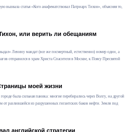
ую вызвала статья «Кого анафематствовал Патриарх Тихон», объясняя то,
Тихон, или верить ли обещаниям
ыдал» Ленину мандат (все же посмертный, естественно) номер один, а
лагов отправился в храм Христа Спасителя в Москве, к Поясу Пресвятой
Страницы моей жизни
 городе была сильная паника: многие перебирались через Волгу, на другой
ем от разлившейся из разрушенных гигантских баков нефти. Земля под
вал английской стратегии