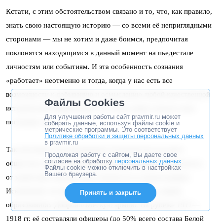
Кстати, с этим обстоятельством связано и то, что, как правило,
знать свою настоящую историю — со всеми её неприглядными
сторонами — мы не хотим и даже боимся, предпочитая
поклонятся находящимся в данный момент на пьедестале
личностям или событиям. И эта особенность сознания
«работает» неотменно и тогда, когда у нас есть все
возможности к добыванию и осмыслению любой качественной
Файлы Cookies
исторической информации, что очень зримо показал опыт
Для улучшения работы сайт pravmir.ru может
последних лет.
собирать данные, используя файлы cookie и
метрические программы. Это соответствует
Политике обработки и защиты персональных данных
в pravmir.ru
Так или иначе, но подавляющее большинство русского
Продолжая работу с сайтом, Вы даете свое
согласие на обработку
персональных данных
.
общества в период разразившейся революции отмежевалось
Файлы cookie можно отключить в настройках
Вашего браузера.
от какой-либо личной ответственности за происходящее.
Исключение составила лишь небольшая горсть людей,
Принять и закрыть
образовавших Добровольческую армию. На рубеже 1917—
1918 гг. её составляли офицеры (до 50% всего состава Белой