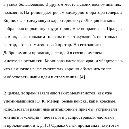
в успех большевиков. В другом месте в своих воспоминаниях
полковник Патронов дает речам «дежурного оратора генерала
Корнилова» следующую характеристику: «Лекция Баткина,
собравшая порядочную аудиторию, мне понравилась. Правда,
сам он, с его громким голосом и жестикуляцией, не столько
лектор, сколько митинговый оратор. Но его защита
Доброармии и пропаганда ее идей в связи с именем
и деятельностью ген. Корнилова настолько ярки и убедительны,
что немногие из нас смогут так хорошо объяснить толпе
и обосновать наши идеи и стремления» [4].
В целом, вопреки заявлению таких мемуаристов, как уже
упоминавшийся Ю. К. Мейер, белые войска, как и красные,
использовали различные агитационные приёмы, устраивали
митинги и «лекции», печатали и распространяли листовки
и прокламации и т. д. [5] Однако белая пропаганда по итогам