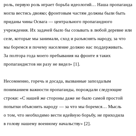
роль, первую роль играет борьба идеологий… Наша пропаганда
могла вестись двояко; фронтовым частям должны были быть
приданы чины Освага — центрального пропагандного
учреждения. Их задачей было бы созывать в любой деревне или
селе, которые мы занимали, сход и разъяснять народу, за что
мы боремся и почему население должно нас поддерживать.
За полтора года моего пребывания на фронте я таких
пропагандистов ни разу не видел» [1].
Несомненно, горечь и досада, вызванные запоздалым
пониманием важности пропаганды, порождали следующие
строки: «С нашей же стороны даже не было самой простой
попытки объяснить народу — за что мы боремся… Мысль
о том, что необходимо вести идейную борьбу, не приходила
в голову нашему военному начальству» [2].