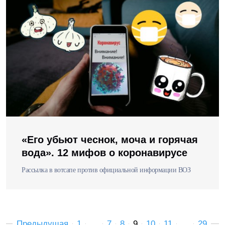
«Его убьют чеснок, моча и горячая
вода». 12 мифов о коронавирусе
Рассылка в вотсапе против официальной информации ВОЗ
Предыдущая
1
…
7
8
9
10
11
…
29