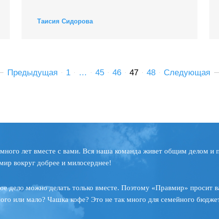
Таисия Сидорова
Предыдущая
1
…
45
46
47
48
Следующая
много лет вместе с вами. Вся наша команда живет общим делом и 
мир вокруг добрее и милосерднее!
ое дело можно делать только вместе. Поэтому «Правмир» просит в
ного или мало? Чашка кофе? Это не так много для семейного бюджет