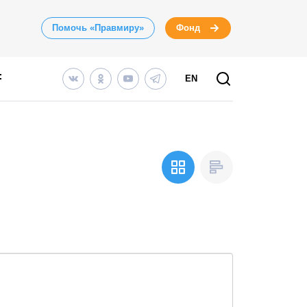
Помочь «Правмиру»
Фонд
EN