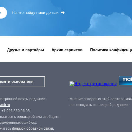
»
На что пойдут мои деньги
Друзья и партнёры
Архив сервисов
Политика конфиденц
амяти основателя
ектронной почты редакции:
Мнение авторов статей портала мо
mir.ru
не совпадать с позицией редакции.
 +7 926 530 96 05
язаться с редакцией или сообщить
 замеченных ошибках,
зуйтесь
формой обратной связи
.