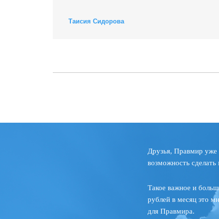
Таисия Сидорова
Друзья, Правмир уже 
возможность сделать 
Такое важное и больш
рублей в месяц это м
для Правмира.