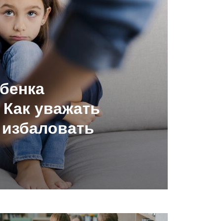
ебенка
 Как уважать
 избаловать