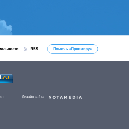
иальности
RSS
Помочь «Правмиру»
жет
Дизайн сайта -